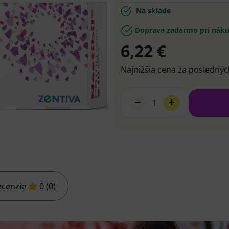
Na sklade
Doprava zadarmo pri náku
6,22 €
Najnižšia cena za poslednýc
1
ecenzie
0 (0)