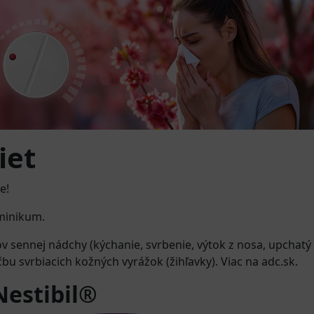
iet
e!
aminikum.
 sennej nádchy (kýchanie, svrbenie, výtok z nosa, upchatý n
čbu svrbiacich kožných vyrážok (žihľavky). Viac na adc.sk.
Nestibil®