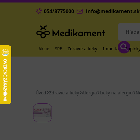
054/8775000
info@medikament.sk
Akcie
SPF
Zdravie a lieky
Imunita
Doplnky
Úvod
Zdravie a lieky
Alergia
Lieky na alergiu
Ne