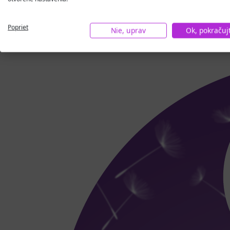
Poprieť
Nie, uprav
Ok, pokračuj