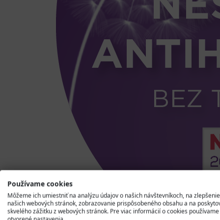
Používame cookies
Môžeme ich umiestniť na analýzu údajov o našich návštevníkoch, na zlepšenie
našich webových stránok, zobrazovanie prispôsobeného obsahu a na poskyto
skvelého zážitku z webových stránok. Pre viac informácií o cookies používame
otvorené nastavenia.