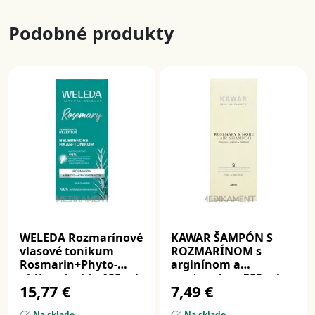
Podobné produkty
WELEDA Rozmarínové
KAWAR ŠAMPÓN S
vlasové tonikum
ROZMARÍNOM s
Rosmarin+Phyto-
arginínom a
aktiv extrakte 100 ml
pantenolom 200 ml
15,77 €
7,49 €
Na sklade
Na sklade