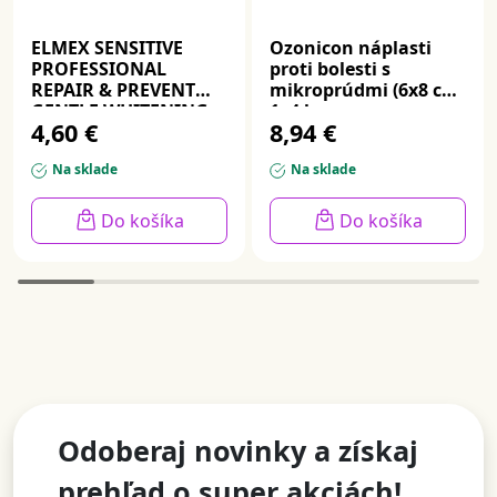
ELMEX SENSITIVE
Ozonicon náplasti
PROFESSIONAL
proti bolesti s
REPAIR & PREVENT
mikroprúdmi (6x8 cm)
GENTLE WHITENING,
1x4 ks
4,60 €
8,94 €
zubná pasta 75 ml
Na sklade
Na sklade
Do košíka
Do košíka
Odoberaj novinky a získaj
prehľad o super akciách!