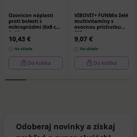
Ozonicon náplasti
VIBOVIT+ FUNMix želé
proti bolesti s
multivitamíny s
mikroprúdmi (6x8 cm)
ovocnou príchuťou
1x4 ks
200 g
10,43 €
9,07 €
Na sklade
Na sklade
Do košíka
Do košíka
Odoberaj novinky a získaj