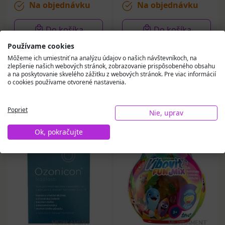
Na objednávku
Na objednávku
Do košíka
Do košíka
Používame cookies
Môžeme ich umiestniť na analýzu údajov o našich návštevníkoch, na
zlepšenie našich webových stránok, zobrazovanie prispôsobeného obsahu
a na poskytovanie skvelého zážitku z webových stránok. Pre viac informácií
o cookies používame otvorené nastavenia.
Vybrali sme pre vás
Poprieť
Nie, uprav
Ok, pokračujte