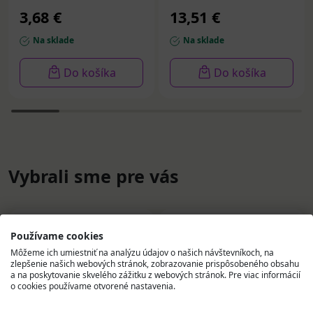
3,68 €
13,51 €
Na sklade
Na sklade
Do košíka
Do košíka
Vybrali sme pre vás
Používame cookies
Môžeme ich umiestniť na analýzu údajov o našich návštevníkoch, na
zlepšenie našich webových stránok, zobrazovanie prispôsobeného obsahu
a na poskytovanie skvelého zážitku z webových stránok. Pre viac informácií
o cookies používame otvorené nastavenia.