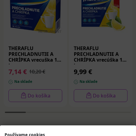
THERAFLU
THERAFLU
PRECHLADNUTIE A
PRECHLADNUTIE A
CHRÍPKA vrecuška 10
CHRÍPKA vrecúška 14
ks
ks
7,14 €
9,99 €
10,20 €
Na sklade
Na sklade
Do košíka
Do košíka
Používame cookies