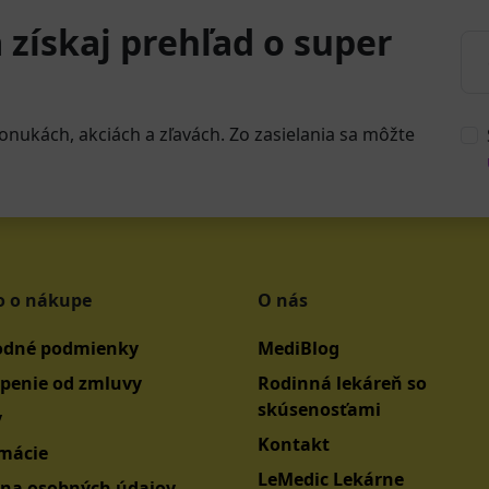
 získaj prehľad o super
onukách, akciách a zľavách. Zo zasielania sa môžte
o o nákupe
O nás
dné podmienky
MediBlog
penie od zmluvy
Rodinná lekáreň so
skúsenosťami
y
Kontakt
mácie
LeMedic Lekárne
na osobných údajov