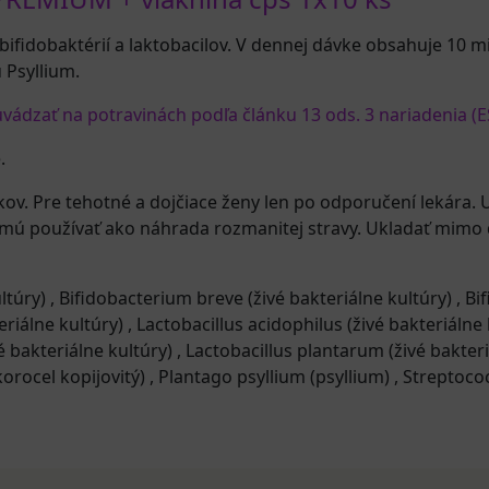
fidobaktérií a laktobacilov. V dennej dávke obsahuje 10 mi
 Psyllium.
ádzať na potravinách podľa článku 13 ods. 3 nariadenia (E
.
okov. Pre tehotné a dojčiace ženy len po odporučení lekár
mú používať ako náhrada rozmanitej stravy. Ukladať mimo d
ultúry)
,
Bifidobacterium breve (živé bakteriálne kultúry)
,
Bif
eriálne kultúry)
,
Lactobacillus acidophilus (živé bakteriálne
vé bakteriálne kultúry)
,
Lactobacillus plantarum (živé bakter
korocel kopijovitý)
,
Plantago psyllium (psyllium)
,
Streptoco