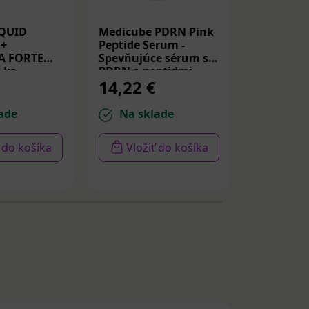
IQUID
Medicube PDRN Pink
Beauty of
+
Peptide Serum -
Glow Rep
A FORTE
Spevňujúce sérum s
Rice Milk
 ks
PDRN a peptidmi
ryžové t
14,22 €
11,42 
30ml
tvár 150 
ade
Na sklade
Na sk
ť do košíka
Vložiť do košíka
Vloži