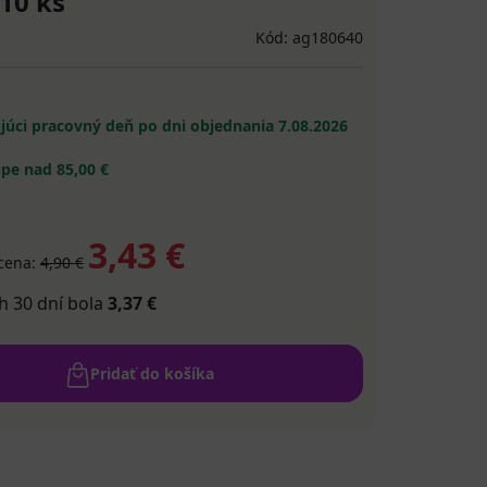
10 ks
Kód: ag180640
ujúci pracovný deň po dni objednania
7.08.2026
pe nad 85,00 €
3,43 €
cena:
4,90 €
h 30 dní bola
3,37 €
Pridať do košíka