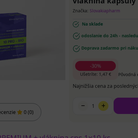
vláknina kapsuly 
Značka:
Slovakiapharm
Na sklade
odoslanie do 24h - nasled
Doprava zadarmo pri náku
-30%
Ušetríte: 1,47 €
Pôvodná 
Najnižšia cena za poslednýc
1
ecenzie
0 (0)
PREMIUM + vláknina cps 1x10 ks