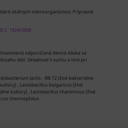
liárd vitálnych mikroorganizmov. Prípravok
S) č. 1924/2006
a. Ustanovená odporúčaná denná dávka sa
osahu detí. Skladovať v suchu a tme pri
idobacterium lactis - BB-12 (živé bakteriálne
 kultúry)
,
Lactobacillus bulgaricus (živé
iálne kultúry)
,
Lactobacillus rhamnosus (živé
ccus thermophilus