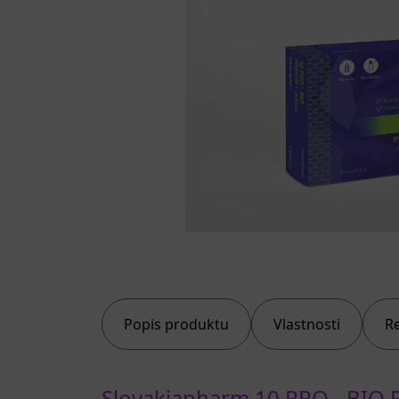
Popis produktu
Vlastnosti
R
Slovakiapharm 10 PRO - BIO 