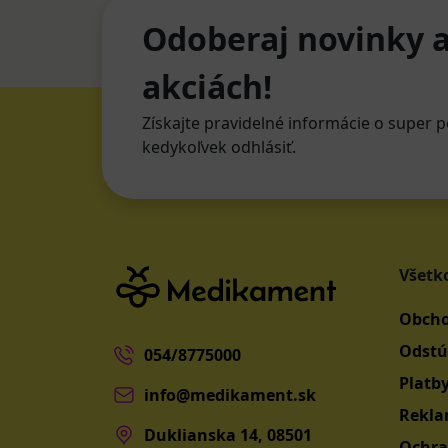
Odoberaj novinky a
akciách!
Získajte pravidelné informácie o super p
kedykoľvek odhlásiť.
Všetk
Obcho
Odstú
054/8775000
Platb
info@medikament.sk
Rekla
Duklianska 14, 08501
Ochra