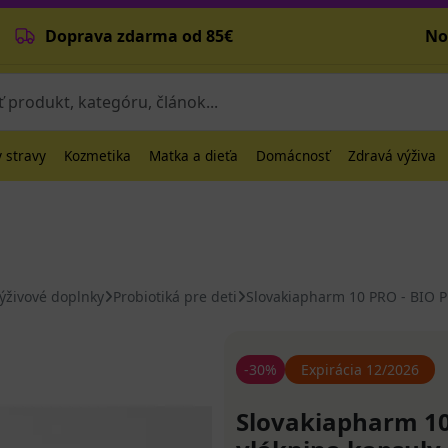
Doprava zdarma od 85€
No
 stravy
Kozmetika
Matka a dieťa
Domácnosť
Zdravá výživa
výživové doplnky
Probiotiká pre deti
Slovakiapharm 10 PRO - BIO P
-30%
Expirácia 12/2026
Slovakiapharm 1