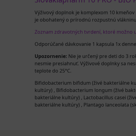
Výživový doplnok je komplexom 10 kmeňov bi
je obohatený o prírodnú rozpustnú vlákninu
Zoznam zdravotných tvrdení, ktoré možno uv
Odporúčané dávkovanie 1 kapsula 1x denne
Upozornenie:
Nie je určený pre deti do 3 r
nesmie presiahnuť. Výživové doplnky sa nes
teplote do 25°C.
Bifidobacterium bifidum (živé bakteriálne k
kultúry)
,
Bifidobacterium longum (živé bakt
bakteriálne kultúry)
,
Lactobacillus casei (ži
bakteriálne kultúry)
,
Plantago lanceolata (s