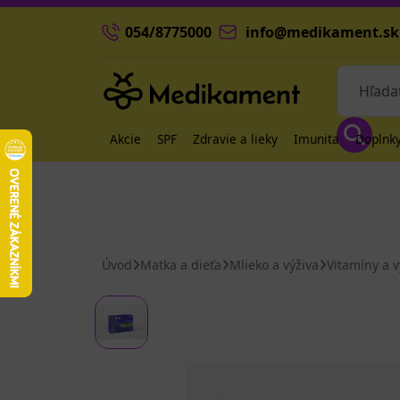
054/8775000
info@medikament.sk
Akcie
SPF
Zdravie a lieky
Imunita
Doplnky
Úvod
Matka a dieťa
Mlieko a výživa
Vitamíny a 