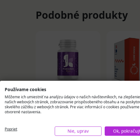
Podobné produkty
Používame cookies
Môžeme ich umiestniť na analýzu údajov o našich návštevníkoch, na zlepšenie
kompava Probiodom
TOTO Dets
našich webových stránok, zobrazovanie prispôsobeného obsahu a na poskyto
KIDS prášok 60 g
Probio bon
skvelého zážitku z webových stránok. Pre viac informácií o cookies používame
otvorené nastavenia.
ovocie 60 k
19,78 €
12,30 €
Poprieť
Nie, uprav
Ok, pokračuj
Skladom u
Na skla