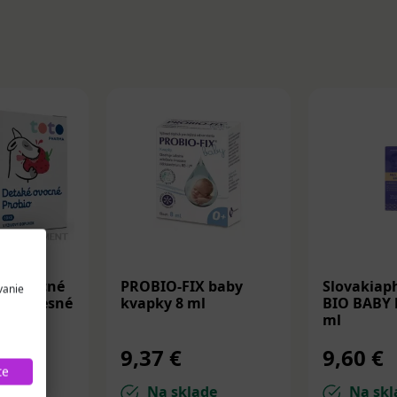
ké ovocné
PROBIO-FIX baby
Slovakiap
vanie
bóny lesné
kvapky 8 ml
BIO BABY 
s
ml
9,37 €
9,60 €
te
de
Na sklade
Na skl