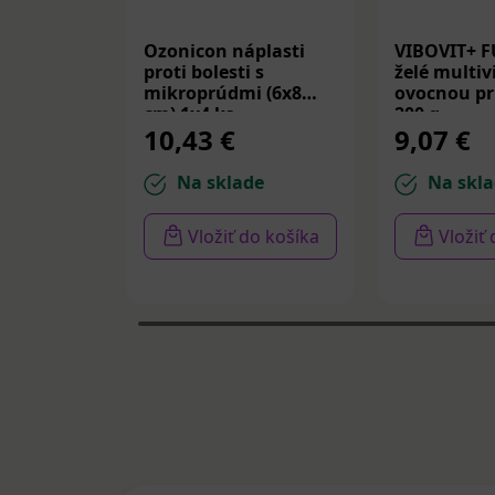
Ozonicon náplasti
VIBOVIT+ 
proti bolesti s
želé multiv
mikroprúdmi (6x8
ovocnou pr
cm) 1x4 ks
200 g
10,43 €
9,07 €
Na sklade
Na skla
Vložiť do košíka
Vložiť