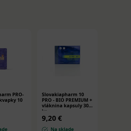
harm PRO-
Slovakiapharm 10
VIBOVIT+
kvapky 10
PRO - BIO PREMIUM +
želé mult
vláknina kapsuly 30
ovocnou 
ks
200 g
9,20 €
9,07 €
ade
Na sklade
Na sk