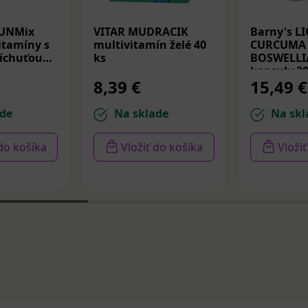
FUNMix
VITAR MUDRACIK
Barny's L
itamíny s
multivitamín želé 40
CURCUMA 
íchuťou
ks
BOSWELLI
kapsuly 30
8,39 €
15,49 €
de
Na sklade
Na skl
 do košíka
Vložiť do košíka
Vloži