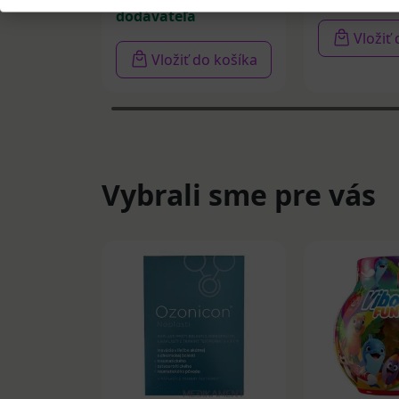
dodávateľa
Vložiť
Vložiť do košíka
Vybrali sme pre vás