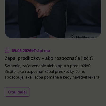
09.06.2026
#Trápi ma
Zápal predkožky – ako rozpoznať a liečiť?
Svrbenie, začervenanie alebo opuch predkožky?
Zistite, ako rozpoznať zápal predkožky, čo ho
spôsobuje, aká liečba pomáha a kedy navštíviť lekára.
Čítaj ďalej