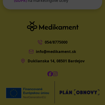
(GDPR)
na marketingové účely
054/8775000
info@medikament.sk
Duklianska 14, 08501 Bardejov