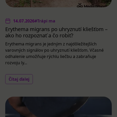
14.07.2026
#Trápi ma
Erythema migrans po uhryznutí kliešťom –
ako ho rozpoznať a čo robiť?
Erythema migrans je jedným z najdôležitejších
varovných signálov po uhryznutí kliešťom. Včasné
odhalenie umožňuje rýchlu liečbu a zabraňuje
rozvoju ly...
Čítaj ďalej