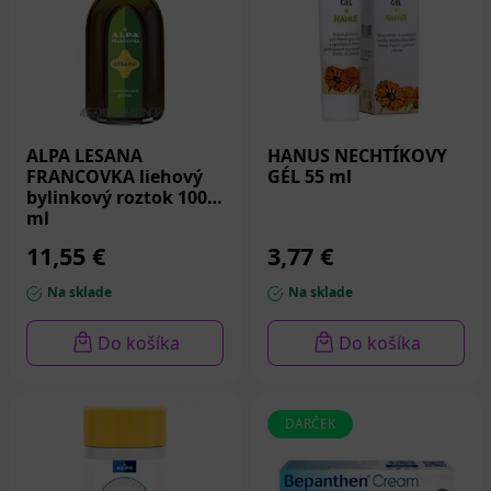
ALPA LESANA
HANUS NECHTÍKOVY
FRANCOVKA liehový
GÉL 55 ml
bylinkový roztok 1000
ml
11,55 €
3,77 €
Na sklade
Na sklade
Do košíka
Do košíka
DARČEK