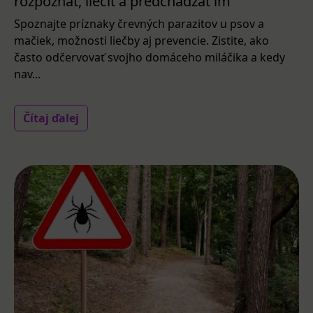
rozpoznať, liečiť a predchádzať im
Spoznajte príznaky črevných parazitov u psov a
mačiek, možnosti liečby aj prevencie. Zistite, ako
často odčervovať svojho domáceho miláčika a kedy
nav...
Čítaj ďalej