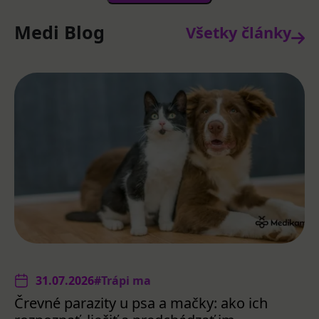
Medi Blog
Všetky články
31.07.2026
#Trápi ma
Črevné parazity u psa a mačky: ako ich