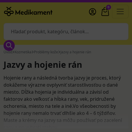
0
Úvod
Kozmetika
Problémy kože
Jazvy a hojenie rán
Jazvy a hojenie rán
Hojenie rany a následná tvorba jazvy je proces, ktorý
dokážeme výrazne ovplyvniť starostlivosťou o dané
miesto. Dĺžka hojenia je individuálna a závisí od
faktorov ako veľkosť a hĺbka rany, vek, pridružené
ochorenia, miesto na tele a iné.Vo všeobecnosti by
hojenie rany nemalo trvať dlhšie ako 4 – 6 týždňov.
Maste a krémy na jazvy sa môžu používať po zacelení
rany a po vybratí stehov.