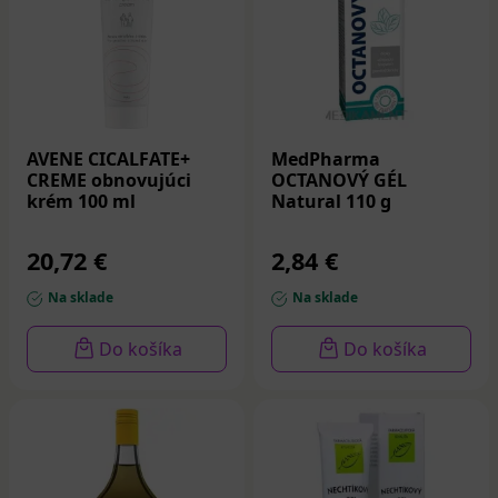
AVENE CICALFATE+
MedPharma
CREME obnovujúci
OCTANOVÝ GÉL
krém 100 ml
Natural 110 g
20,72 €
2,84 €
Na sklade
Na sklade
Do košíka
Do košíka