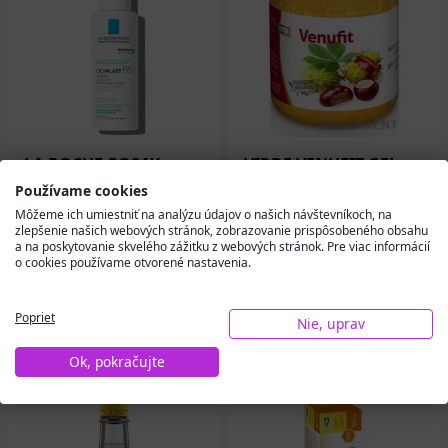
LA ROCHE-POSAY
VIRDE VENUFIT GEL
CICAPLAST B5 sprej
gaštanový gél s
Používame cookies
100 ml
rutínom 350 g
Môžeme ich umiestniť na analýzu údajov o našich návštevníkoch, na
zlepšenie našich webových stránok, zobrazovanie prispôsobeného obsahu
a na poskytovanie skvelého zážitku z webových stránok. Pre viac informácií
18,17 €
5,18 €
o cookies používame otvorené nastavenia.
Na sklade
Na sklade
Poprieť
Nie, uprav
Do košíka
Do košíka
Ok, pokračujte