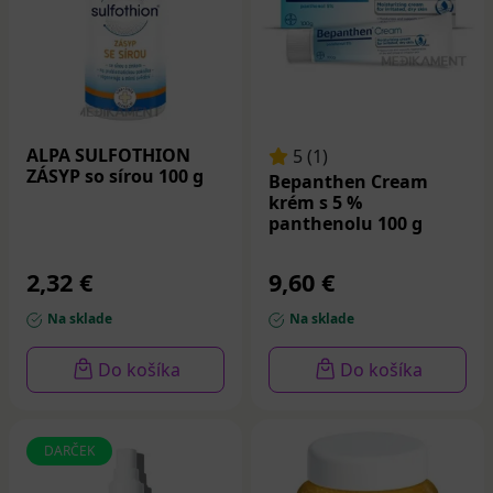
ALPA SULFOTHION
5 (1)
ZÁSYP so sírou 100 g
Bepanthen Cream
krém s 5 %
panthenolu 100 g
2,32 €
9,60 €
Na sklade
Na sklade
Do košíka
Do košíka
DARČEK