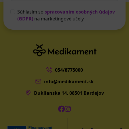
Súhlasím so
spracovaním osobných údajov
(GDPR)
na marketingové účely
054/8775000
info@medikament.sk
Duklianska 14, 08501 Bardejov