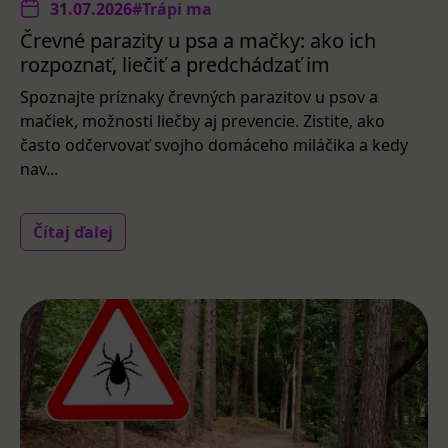
31.07.2026
#Trápi ma
Črevné parazity u psa a mačky: ako ich
rozpoznať, liečiť a predchádzať im
Spoznajte príznaky črevných parazitov u psov a
mačiek, možnosti liečby aj prevencie. Zistite, ako
často odčervovať svojho domáceho miláčika a kedy
nav...
Čítaj ďalej