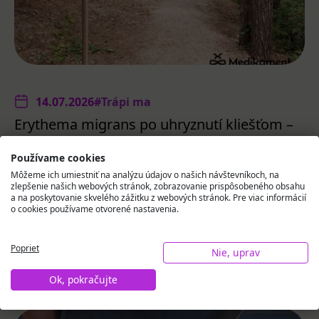
14.07.2026
#Trápi ma
Erythema migrans po uhryznutí kliešťom –
ako ho rozpoznať a čo robiť?
Používame cookies
Erythema migrans je jedným z najdôležitejších
Môžeme ich umiestniť na analýzu údajov o našich návštevníkoch, na
varovných signálov po uhryznutí kliešťom. Včasné
zlepšenie našich webových stránok, zobrazovanie prispôsobeného obsahu
odhalenie umožňuje rýchlu liečbu a zabraňuje
a na poskytovanie skvelého zážitku z webových stránok. Pre viac informácií
o cookies používame otvorené nastavenia.
rozvoju ly...
Poprieť
Nie, uprav
Čítaj ďalej
Ok, pokračujte