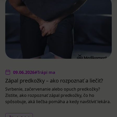
09.06.2026
#Trápi ma
Zápal predkožky – ako rozpoznať a liečiť?
Svrbenie, začervenanie alebo opuch predkožky?
Zistite, ako rozpoznať zápal predkožky, čo ho
spôsobuje, aká liečba pomáha a kedy navštíviť lekára.