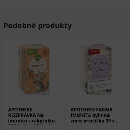
Podobné produkty
APOTHEKE
APOTHEKE FARMA
ROZPRÁVKA Na
IMUNITA bylinná
imunitu s rakytníkom
zmes vrecúška 20 x 2
BIO bylinný čaj od 9.
g