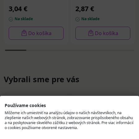
3,04 €
2,87 €
Na sklade
Na sklade
Do košíka
Do košíka
Vybrali sme pre vás
Používame cookies
Môžeme ich umiestniť na analýzu údajov o našich návštevníkoch, na
zlepšenie našich webových stránok, zobrazovanie prispôsobeného obsahu
a na poskytovanie skvelého zážitku z webových stránok. Pre viac informácií
o cookies používame otvorené nastavenia.