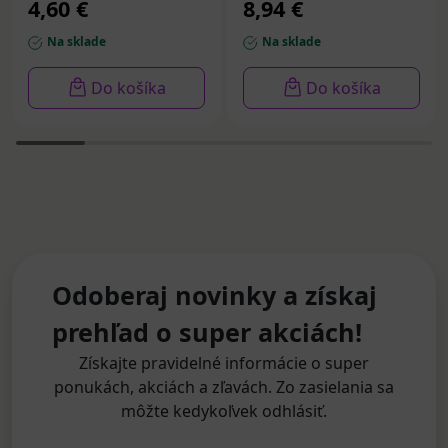
4,60 €
8,94 €
zubná pasta 75 ml
Na sklade
Na sklade
Do košíka
Do košíka
Odoberaj novinky a získaj
prehľad o super akciách!
Získajte pravidelné informácie o super
ponukách, akciách a zľavách. Zo zasielania sa
môžte kedykoľvek odhlásiť.