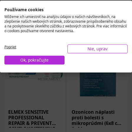
Používame cookies
Môžeme ich umiestniť na analýzu údajov o našich návštevníkoch, na
zlepšenie našich webových stránok, zobrazovanie prispôsobeného obsahu
Vybrali sme pre vás
a na poskytovanie skvelého zážitku z webových stránok. Pre viac informácií
o cookies používame otvorené nastavenia.
Poprieť
Nie, uprav
Ok, pokračujte
ELMEX SENSITIVE
Ozonicon náplasti
PROFESSIONAL
proti bolesti s
REPAIR & PREVENT
mikroprúdmi (6x8 cm)
GENTLE WHITENING,
1x4 ks