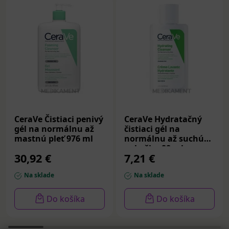
CeraVe Čistiaci penivý
CeraVe Hydratačný
gél na normálnu až
čistiaci gél na
mastnú pleť 976 ml
normálnu až suchú
pokožku 88 ml
30,92 €
7,21 €
Na sklade
Na sklade
Do košíka
Do košíka