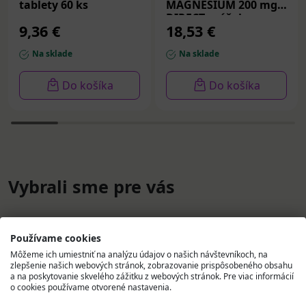
tablety 60 ks
MAGNESIUM 200 mg
DIRECT prášok vo
9,36 €
18,53 €
vrecúškach 30 ks
Na sklade
Na sklade
Do košíka
Do košíka
Vybrali sme pre vás
Používame cookies
Môžeme ich umiestniť na analýzu údajov o našich návštevníkoch, na
zlepšenie našich webových stránok, zobrazovanie prispôsobeného obsahu
a na poskytovanie skvelého zážitku z webových stránok. Pre viac informácií
o cookies používame otvorené nastavenia.