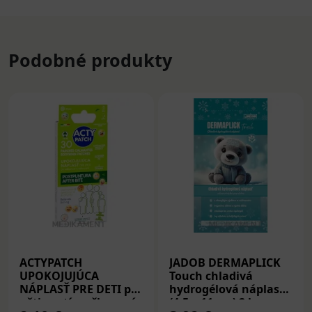
Podobné produkty
ACTYPATCH
JADOB DERMAPLICK
UPOKOJUJÚCA
Touch chladivá
NÁPLASŤ PRE DETI po
hydrogélová náplasť
uštipnutí a očkovaní
(4,5 x 11 cm) 2 ks