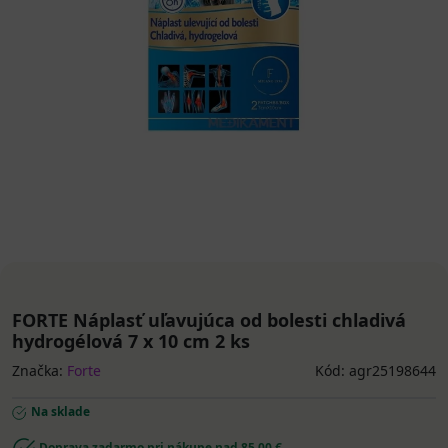
FORTE Náplasť uľavujúca od bolesti chladivá
hydrogélová 7 x 10 cm 2 ks
Značka:
Forte
Kód: agr25198644
Na sklade
Doprava zadarmo pri nákupe nad 85,00 €