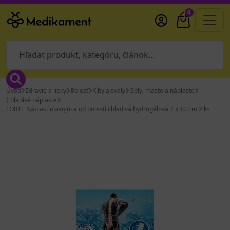
0
Úvod
Zdravie a lieky
Bolesť
Kĺby a svaly
Gély, maste a náplaste
Chladivé náplaste
FORTE Náplasť uľavujúca od bolesti chladivá hydrogélová 7 x 10 cm 2 ks