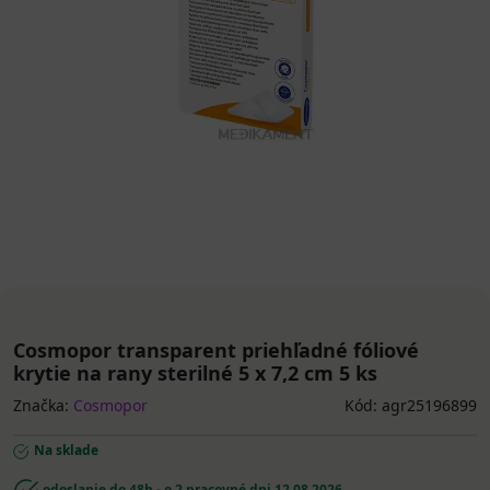
Cosmopor transparent priehľadné fóliové
krytie na rany sterilné 5 x 7,2 cm 5 ks
Značka:
Cosmopor
Kód: agr25196899
Na sklade
odoslanie do 48h - o 2 pracovné dni
12.08.2026