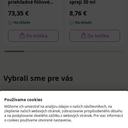
priehľadné fóliové
spreji 30 ml
krytie na rany
73,35 €
8,76 €
sterilné (10x25 cm)
1x25 ks
Na sklade
Na sklade
Do košíka
Do košíka
Vybrali sme pre vás
Používame cookies
Môžeme ich umiestniť na analýzu údajov o našich návštevníkoch, na
zlepšenie našich webových stránok, zobrazovanie prispôsobeného obsahu
a na poskytovanie skvelého zážitku z webových stránok. Pre viac informácií
o cookies používame otvorené nastavenia.