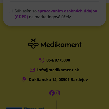
Súhlasím so
spracovaním osobných údajov
(GDPR)
na marketingové účely
054/8775000
info@medikament.sk
Duklianska 14, 08501 Bardejov