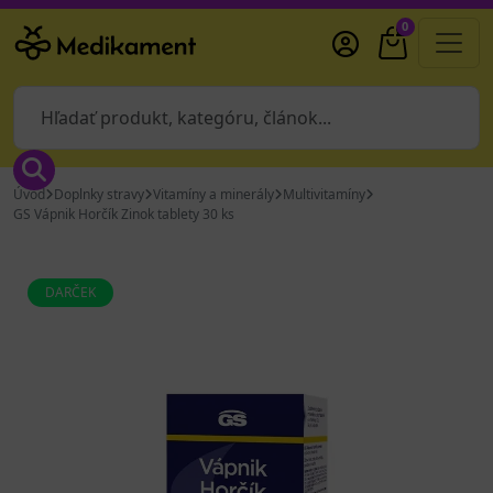
0
Úvod
Doplnky stravy
Vitamíny a minerály
Multivitamíny
GS Vápnik Horčík Zinok tablety 30 ks
DARČEK