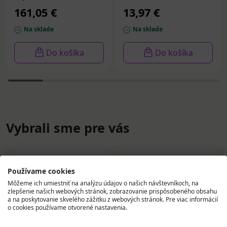
ml
161,05 €
13,97 €
Na sklade
Na sklade
Do košíka
Do košíka
Vybrali sme pre vás
Používame cookies
Môžeme ich umiestniť na analýzu údajov o našich návštevníkoch, na
zlepšenie našich webových stránok, zobrazovanie prispôsobeného obsahu
a na poskytovanie skvelého zážitku z webových stránok. Pre viac informácií
o cookies používame otvorené nastavenia.