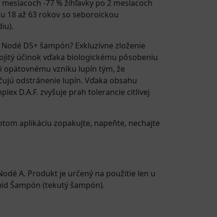
 mesiacoch -77 % žihľavky po 2 mesiacoch
ku 18 až 63 rokov so seboroickou
iu).
E Nodé DS+ šampón? Exkluzívne zloženie
ojitý účinok vďaka biologickému pôsobeniu
i opätovnému vzniku lupín tým, že
hčujú odstránenie lupín. Vďaka obsahu
x D.A.F. zvyšuje prah tolerancie citlivej
tom aplikáciu zopakujte, napeňte, nechajte
odé A. Produkt je určený na použitie len u
luid Šampón (tekutý šampón).