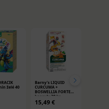
DRACIK
Barny's LIQUID
Medicube
ín želé 40
CURCUMA +
Peptide S
BOSWELLIA FORTE
Spevňujú
kapsuly 30 ks
PDRN a p
15,49 €
14,22 
30ml