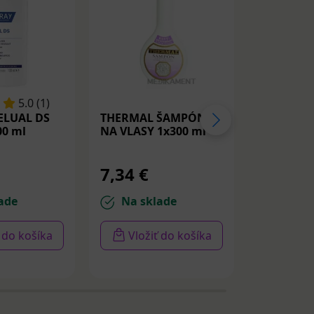
5.0 (1)
ELUAL DS
THERMAL ŠAMPÓN
Old Spice
0 ml
NA VLASY 1x300 ml
3v1 sprch
šampón p
1000ml
7,34 €
8,37 €
ade
Na sklade
Na sk
ť do košíka
Vložiť do košíka
Vloži