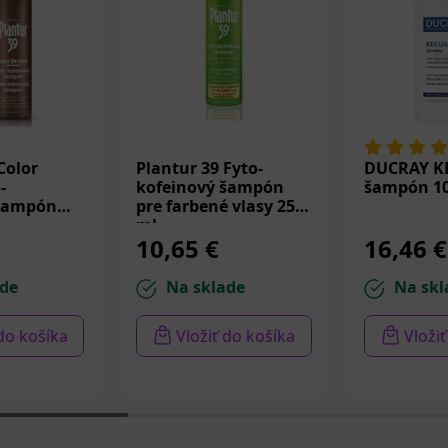
Color
Plantur 39 Fyto-
DUCRAY K
-
kofeinový šampón
šampón 10
 šampón
pre farbené vlasy 250
ml
10,65 €
16,46 €
de
Na sklade
Na skl
 do košíka
Vložiť do košíka
Vloži