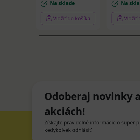
Na sklade
Na skla
Vložiť do košíka
Vložiť
Odoberaj novinky a
akciách!
Získajte pravidelné informácie o super p
kedykoľvek odhlásiť.