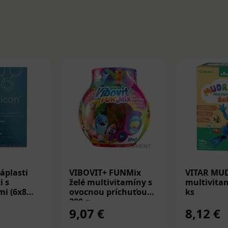
áplasti
VIBOVIT+ FUNMix
VITAR MU
i s
želé multivitamíny s
multivitam
i (6x8
ovocnou príchuťou
ks
200 g
9,07 €
8,12 €