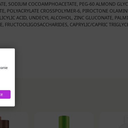
ATE, SODIUM COCOAMPHOACETATE, PEG-60 ALMOND GLYCE
ATE, POLYACRYLATE CROSSPOLYMER-6, PIROCTONE OLAMINE
LICYLIC ACID, UNDECYL ALCOHOL, ZINC GLUCONATE, PAL
E, FRUCTOOLIGOSACCHARIDES, CAPRYLIC/CAPRIC TRIGLYC
vanie
te