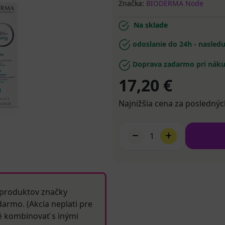
Značka:
BIODERMA Node
Na sklade
odoslanie do 24h - nasled
Doprava zadarmo pri náku
17,20 €
Najnižšia cena za poslednýc
1
 produktov značky
armo. (Akcia neplati pre
é kombinovať s inými