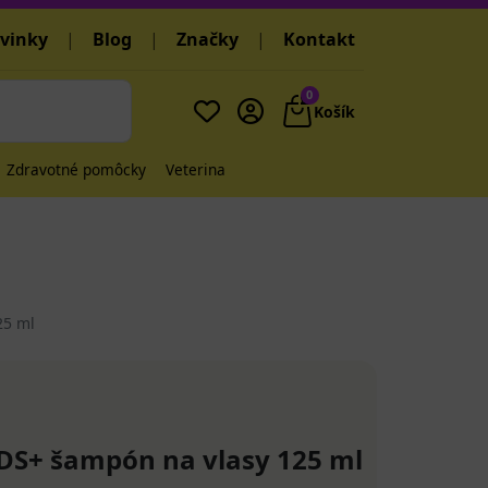
vinky
|
Blog
|
Značky
|
Kontakt
0
Košík
Zdravotné pomôcky
Veterina
25 ml
S+ šampón na vlasy 125 ml