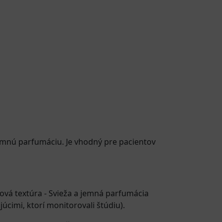
jemnú parfumáciu. Je vhodný pre pacientov
vá textúra - Svieža a jemná parfumácia
cimi, ktorí monitorovali štúdiu).