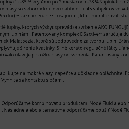
iny (1) -83 % erytému po 2 mesiacoch -78 % šupiniek po 2
žke hlavy so seboroickou dermatitídou u 45 subjektov vo ve
56 dní (% zaznamenané skúšajúcimi, ktorí monitorovali štúd
lé lupiny, ktorých výskyt sprevádza svrbenie AKO FUNGUJ
ažným lupinám.. Patentovaný komplex DSactive™ zaručuje dv
niek Malassezia, ktoré sú zodpovedné za tvorbu lupín. Brán
lyvňuje šírenie kvasinky. Silné kerato-regulačné látky uľa
rvalo uľavuje pokožke hlavy od svrbenia. Patentovaný komple
ikujte na mokré vlasy, napeňte a dôkladne opláchnite. Po
 Vyhnite sa kontaktu s očami.
ne. Odporúčame kombinovať s produktami Nodé Fluid alebo N
mi. Následne alebo alternatívne odporúčame použiť Nodé F