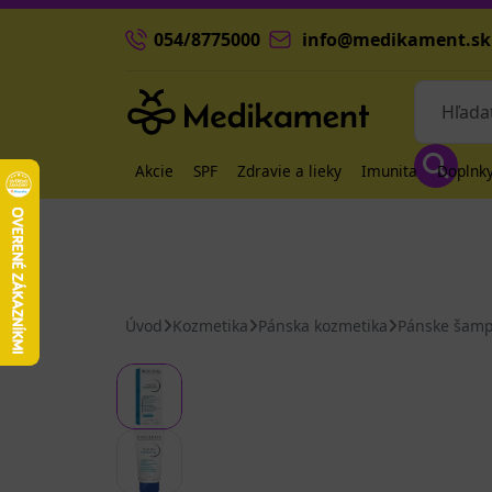
054/8775000
info@medikament.sk
Akcie
SPF
Zdravie a lieky
Imunita
Doplnky
Úvod
Kozmetika
Pánska kozmetika
Pánske šamp