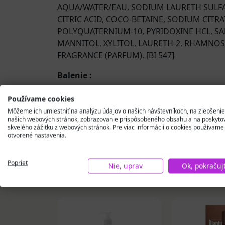
AQUA/WATER/EAU, SODIUM LAURETH SULF
CITRIC ACID, COCO-BETAINE, SODIUM CITR
POLYQUATERNIUM-10, PYRIDOXINE HCL, SA
MANNITOL, XYLITOL, LAURETH-2, RHAMNOS
FRAGRANCE (PARFUM). [BI 547]
Balenie :
125 ml
Používame cookies
Môžeme ich umiestniť na analýzu údajov o našich návštevníkoch, na zlepšenie
našich webových stránok, zobrazovanie prispôsobeného obsahu a na poskyto
skvelého zážitku z webových stránok. Pre viac informácií o cookies používame
otvorené nastavenia.
Poprieť
Podobné produkty
Nie, uprav
Ok, pokračuj