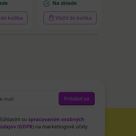
ade
Na sklade
Na sk
ť do košíka
Vložiť do košíka
Vloži
Prihlásiť sa
Súhlasím so
spracovaním osobných
údajov (GDPR)
na marketingové účely