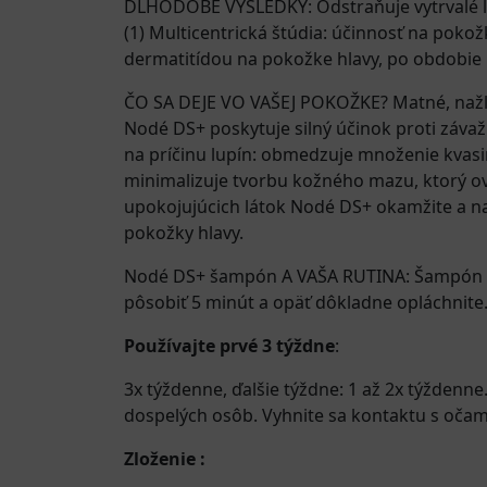
DLHODOBÉ VÝSLEDKY: Odstraňuje vytrvalé lup
(1) Multicentrická štúdia: účinnosť na poko
dermatitídou na pokožke hlavy, po obdobie 
ČO SA DEJE VO VAŠEJ POKOŽKE? Matné, nažlt
Nodé DS+ poskytuje silný účinok proti záv
na príčinu lupín: obmedzuje množenie kvasi
minimalizuje tvorbu kožného mazu, ktorý ovp
upokojujúcich látok Nodé DS+ okamžite a nat
pokožky hlavy.
Nodé DS+ šampón A VAŠA RUTINA: Šampón apl
pôsobiť 5 minút a opäť dôkladne opláchnite.
Používajte prvé 3 týždne
:
3x týždenne, ďalšie týždne: 1 až 2x týžden
dospelých osôb. Vyhnite sa kontaktu s oča
Zloženie :