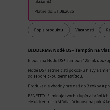
akciami.)
Platné do: 31.08.2026
Popis produktu
Vlastnosti
R
BIODERMA Nodé DS+ šampón na vlas
Bioderma Nodé DS+ šampón 125 ml, upokojuj
Nodé DS+ šetrne čistí pokožku hlavy a zmie
so seboreickou dermatitídou.
Produkt nie vhodný pre deti do 3 rokov a pr
BENEFITY: Eliminuje tvorbu lupín a bráni i
*Multicentrická štúdia: účinnosť na pokožk