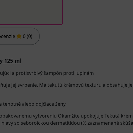
ecenzie
0 (0)
y 125 ml
úci a protisvrbivý šampón proti lupinám
rňuje jej svrbenie. Má tekutú krémovú textúru a obsahuje 
e tehotné alebo dojčiace ženy.
ch opakovanému vytvoreniu Okamžite upokojuje Tekutá krémo
e hlavy so seboroickou dermatitídou (% zaznamenané skúšajú