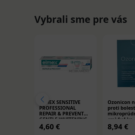
Vybrali sme pre vás
ELMEX SENSITIVE
Ozonicon n
PROFESSIONAL
proti bolest
REPAIR & PREVENT
mikroprúdm
GENTLE WHITENING,
cm) 1x4 ks
4,60 €
8,94 €
zubná pasta 75 ml