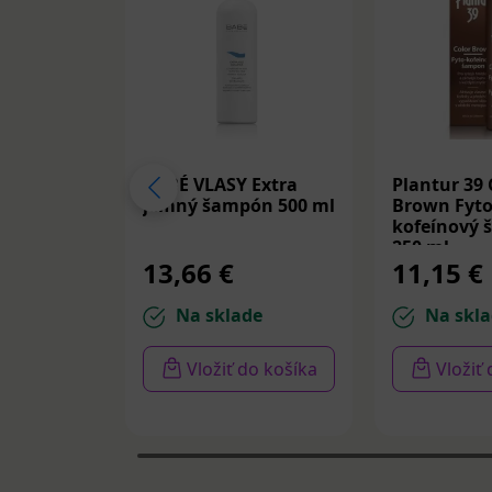
BABÉ VLASY Extra
Plantur 39 
jemný šampón 500 ml
Brown Fyto
kofeínový
250 ml
13,66 €
11,15 €
Na sklade
Na skla
Vložiť do košíka
Vložiť