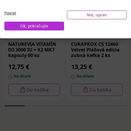
Poprieť
Nie, uprav
Ok, pokračujte
NATUREVIA VITAMÍN
CURAPROX CS 12460
D3 3000 IU + K2 MK7
Velvet Plážová edícia
kapsuly 60 ks
zubná kefka 2 ks
12,75 €
13,25 €
Na sklade
Na sklade
Do košíka
Do košíka