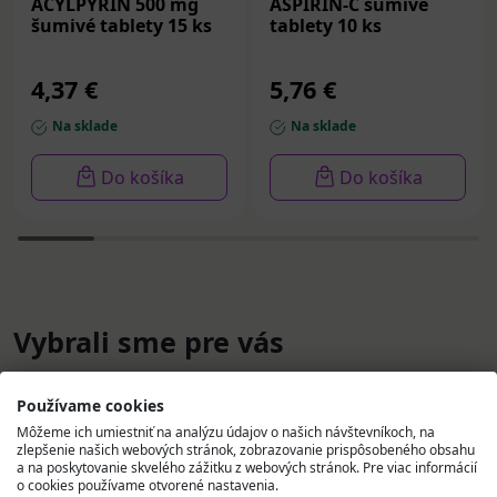
ACYLPYRIN 500 mg
ASPIRIN-C šumivé
šumivé tablety 15 ks
tablety 10 ks
4,37 €
5,76 €
Na sklade
Na sklade
Do košíka
Do košíka
Vybrali sme pre vás
Používame cookies
Môžeme ich umiestniť na analýzu údajov o našich návštevníkoch, na
zlepšenie našich webových stránok, zobrazovanie prispôsobeného obsahu
a na poskytovanie skvelého zážitku z webových stránok. Pre viac informácií
o cookies používame otvorené nastavenia.