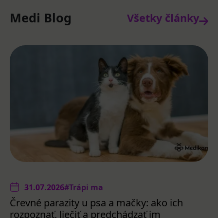
Medi Blog
Všetky články
31.07.2026
#Trápi ma
Črevné parazity u psa a mačky: ako ich
rozpoznať, liečiť a predchádzať im