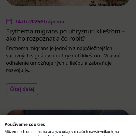
14.07.2026
#Trápi ma
Erythema migrans po uhryznutí kliešťom –
ako ho rozpoznať a čo robiť?
Erythema migrans je jedným z najdôležitejších
varovných signálov po uhryznutí kliešťom. Včasné
odhalenie umožňuje rýchlu liečbu a zabraňuje
rozvoju ly...
Čítaj ďalej
Používame cookies
Môžeme ich umiestniť na analýzu údajov o našich návštevníkoch, na