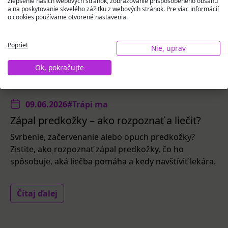
zlepšenie našich webových stránok, zobrazovanie prispôsobeného obsahu
a na poskytovanie skvelého zážitku z webových stránok. Pre viac informácií
o cookies používame otvorené nastavenia.
Poprieť
Nie, uprav
Ok, pokračujte
09.06.2026
#Trápi ma
Zápal predkožky – ako rozpoznať a liečiť?
Svrbenie, začervenanie alebo opuch predkožky?
Zistite, ako rozpoznať zápal predkožky, čo ho
spôsobuje, aká liečba pomáha a kedy navštíviť lekára.
Čítaj ďalej