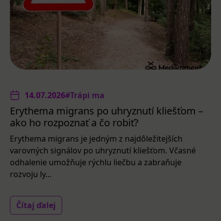
14.07.2026
#Trápi ma
Erythema migrans po uhryznutí kliešťom –
ako ho rozpoznať a čo robiť?
Erythema migrans je jedným z najdôležitejších
varovných signálov po uhryznutí kliešťom. Včasné
odhalenie umožňuje rýchlu liečbu a zabraňuje
rozvoju ly...
Čítaj ďalej