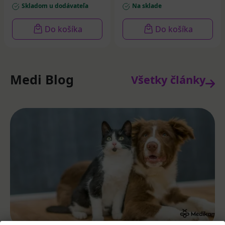
Skladom u dodávateľa
Na sklade
Do košíka
Do košíka
Medi Blog
Všetky články