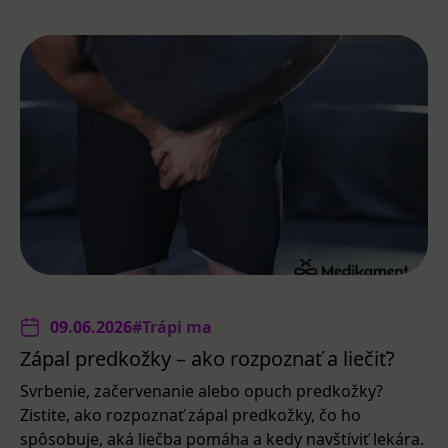
09.06.2026
#Trápi ma
Zápal predkožky – ako rozpoznať a liečiť?
Svrbenie, začervenanie alebo opuch predkožky?
Zistite, ako rozpoznať zápal predkožky, čo ho
spôsobuje, aká liečba pomáha a kedy navštíviť lekára.