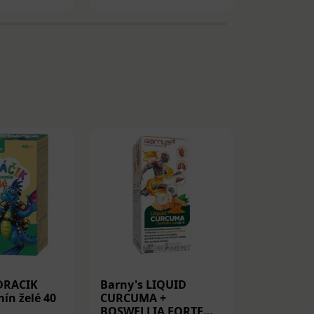
DRACIK
Barny's LIQUID
Medicube
ín želé 40
CURCUMA +
Peptide S
BOSWELLIA FORTE
Spevňujú