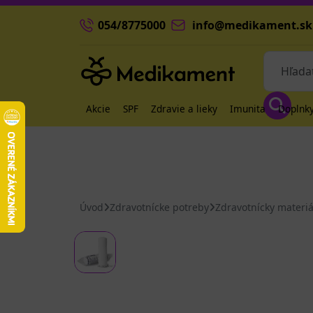
054/8775000
info@medikament.sk
Akcie
SPF
Zdravie a lieky
Imunita
Doplnky
Úvod
Zdravotnícke potreby
Zdravotnícky materiá