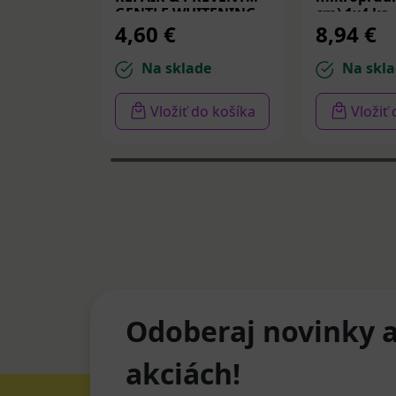
GENTLE WHITENING,
cm) 1x4 ks
4,60 €
8,94 €
zubná pasta 75 ml
Na sklade
Na skla
Vložiť do košíka
Vložiť
Odoberaj novinky a
akciách!