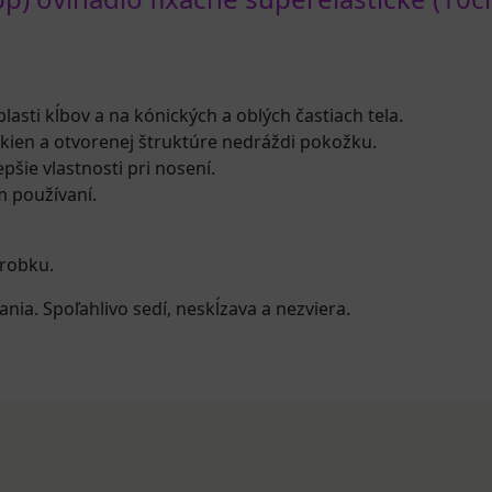
lasti kĺbov a na kónických a oblých častiach tela.
kien a otvorenej štruktúre nedráždi pokožku.
pšie vlastnosti pri nosení.
m používaní.
ýrobku.
nia. Spoľahlivo sedí, neskĺzava a nezviera.