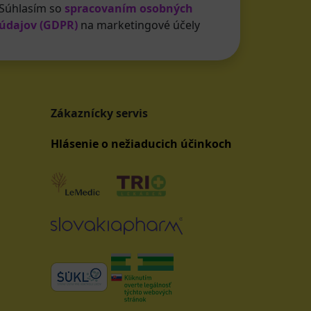
Súhlasím so
spracovaním osobných
údajov (GDPR)
na marketingové účely
Zákaznícky servis
Hlásenie o nežiaducich účinkoch