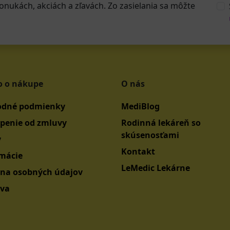
onukách, akciách a zľavách. Zo zasielania sa môžte
o o nákupe
O nás
dné podmienky
MediBlog
penie od zmluvy
Rodinná lekáreň so
skúsenosťami
y
Kontakt
mácie
LeMedic Lekárne
na osobných údajov
va