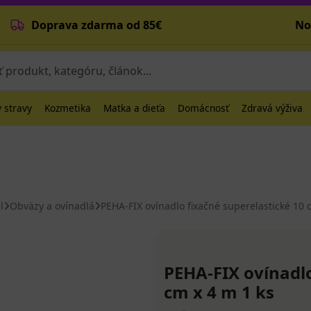
Doprava zdarma od 85€
No
 stravy
Kozmetika
Matka a dieťa
Domácnosť
Zdravá výživa
l
Obväzy a ovínadlá
PEHA-FIX ovínadlo fixačné superelastické 10 
PEHA-FIX ovínadlo
cm x 4 m 1 ks