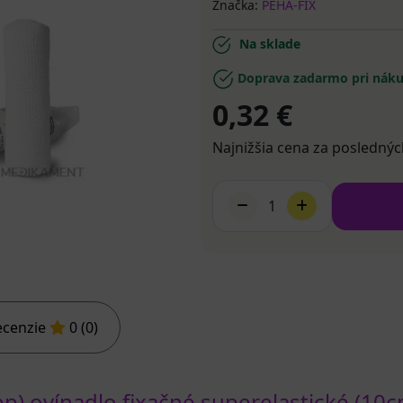
Značka:
PEHA-FIX
Na sklade
Doprava zadarmo pri náku
0,32 €
Najnižšia cena za poslednýc
1
ecenzie
0 (0)
) ovínadlo fixačné superelastické (10c