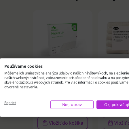
Používame cookies
Môžeme ich umiestniť na analýzu údajov o našich návštevníkoch, na zlepšenie
Mepilex Up 20 x 50 cm
Hartmann 
našich webových stránok, zobrazovanie prispôsobeného obsahu a na poskyto
obväz penový
hydrofilné
skvelého zážitku z webových stránok. Pre viac informácií o cookies používame
silikónový 2 ks
neelastické
otvorené nastavenia.
nesterilné 
53,38 €
8,95 €
m 10 ks
Poprieť
Nie, uprav
Ok, pokračuj
Na sklade
Na skla
Vložiť do košíka
Vložiť