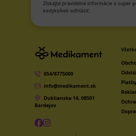
Získajte pravidelné informácie o super p
kedykoľvek odhlásiť.
Všetk
Obcho
Odstú
054/8775000
Platb
info@medikament.sk
Rekla
Duklianska 14, 08501
Ochra
Bardejov
Dopra