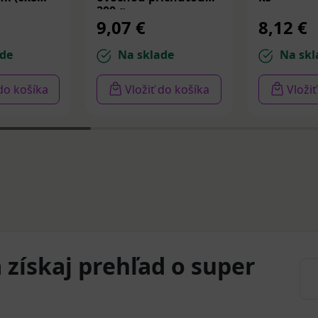
200 g
9,07 €
8,12 €
de
Na sklade
Na skl
 do košíka
Vložiť do košíka
Vloži
 získaj prehľad o super