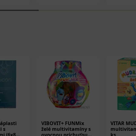
áplasti
VIBOVIT+ FUNMix
VITAR MU
i s
želé multivitamíny s
multivitam
i (6x8
ovocnou príchuťou
ks