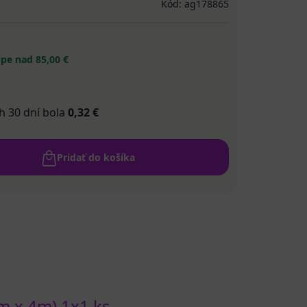
Kód: ag178865
pe nad 85,00 €
h 30 dní bola
0,32 €
Pridať do košíka
m x 4m) 1x1 ks