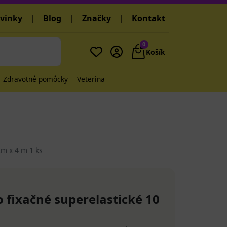
vinky
|
Blog
|
Značky
|
Kontakt
0
Košík
Zdravotné pomôcky
Veterina
cm x 4 m 1 ks
 fixačné superelastické 10