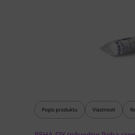
Popis produktu
Vlastnosti
R
PEHA-FIX (pôvodne Peha-crepp