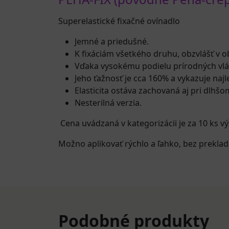
Superelastické fixačné ovínadlo
Jemné a priedušné.
K fixáciám všetkého druhu, obzvlášť v ob
Vďaka vysokému podielu prírodných vlá
Jeho ťažnosť je cca 160% a vykazuje najle
Elasticita ostáva zachovaná aj pri dlhšo
Nesterilná verzia.
Cena uvádzaná v kategorizácii je za 10 ks v
Možno aplikovať rýchlo a ľahko, bez preklada
Podobné produkty