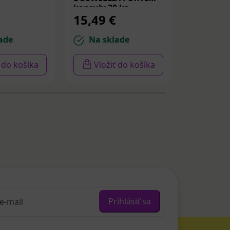
kapsuly 30 ks
PDRN a p
15,49 €
14,22 
30ml
ade
Na sklade
Na sk
ť do košíka
Vložiť do košíka
Vloži
Prihlásiť sa