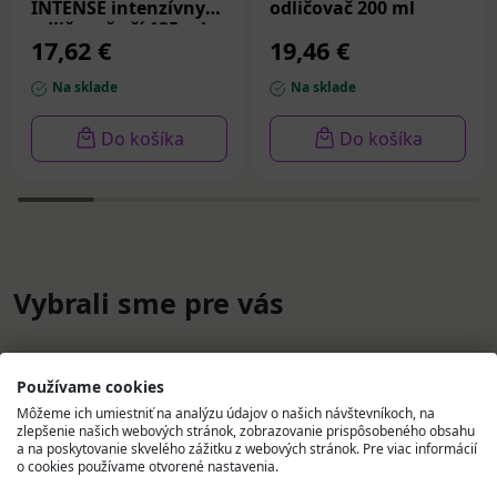
INTENSE intenzívny
odličovač 200 ml
odličovač očí 125 ml
17,62 €
19,46 €
Na sklade
Na sklade
Do košíka
Do košíka
Vybrali sme pre vás
Používame cookies
Môžeme ich umiestniť na analýzu údajov o našich návštevníkoch, na
zlepšenie našich webových stránok, zobrazovanie prispôsobeného obsahu
a na poskytovanie skvelého zážitku z webových stránok. Pre viac informácií
o cookies používame otvorené nastavenia.