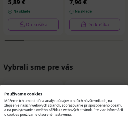
5,89 €
7,96 €
Na sklade
Na sklade
Do košíka
Do košíka
Vybrali sme pre vás
Používame cookies
Môžeme ich umiestniť na analýzu údajov o našich návštevníkoch, na
zlepšenie našich webových stránok, zobrazovanie prispôsobeného obsahu
a na poskytovanie skvelého zážitku z webových stránok. Pre viac informácií
o cookies používame otvorené nastavenia.