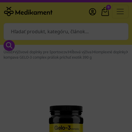
0
Úvod
Výživové doplnky pre športovcov
Kĺbová výživa
Komplexné doplnky
kompava GELO-3 complex prášok príchuť exotik 390 g