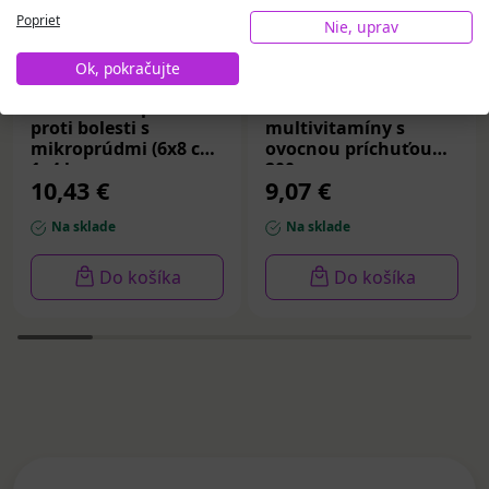
Poprieť
Nie, uprav
Ok, pokračujte
Ozonicon náplasti
VIBOVIT+ FUNMix želé
proti bolesti s
multivitamíny s
mikroprúdmi (6x8 cm)
ovocnou príchuťou
1x4 ks
200 g
10,43 €
9,07 €
Na sklade
Na sklade
Do košíka
Do košíka