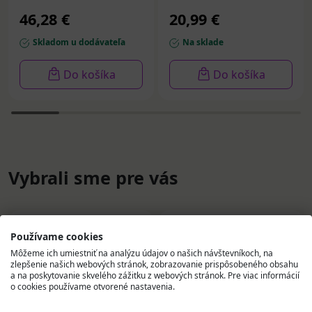
g
46,28 €
20,99 €
Skladom u dodávateľa
Na sklade
Do košíka
Do košíka
Vybrali sme pre vás
Používame cookies
Môžeme ich umiestniť na analýzu údajov o našich návštevníkoch, na
zlepšenie našich webových stránok, zobrazovanie prispôsobeného obsahu
a na poskytovanie skvelého zážitku z webových stránok. Pre viac informácií
o cookies používame otvorené nastavenia.