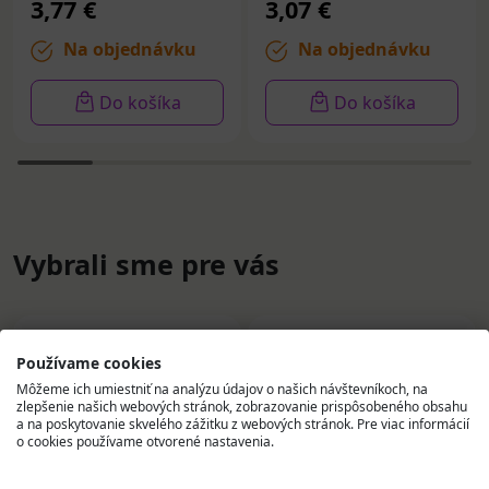
3,77 €
3,07 €
Na objednávku
Na objednávku
Do košíka
Do košíka
Vybrali sme pre vás
Používame cookies
Môžeme ich umiestniť na analýzu údajov o našich návštevníkoch, na
zlepšenie našich webových stránok, zobrazovanie prispôsobeného obsahu
a na poskytovanie skvelého zážitku z webových stránok. Pre viac informácií
o cookies používame otvorené nastavenia.