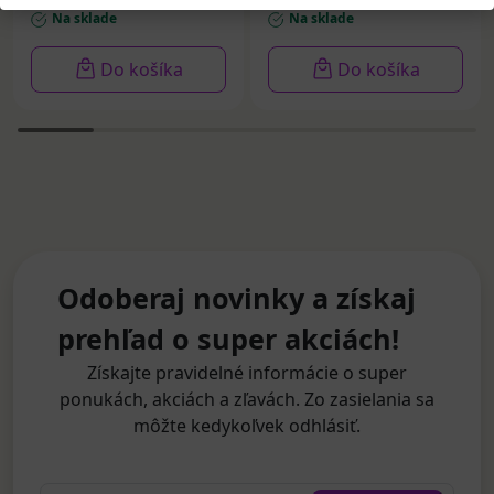
Na sklade
Na sklade
Do košíka
Do košíka
Odoberaj novinky a získaj
prehľad o super akciách!
Získajte pravidelné informácie o super
ponukách, akciách a zľavách. Zo zasielania sa
môžte kedykoľvek odhlásiť.