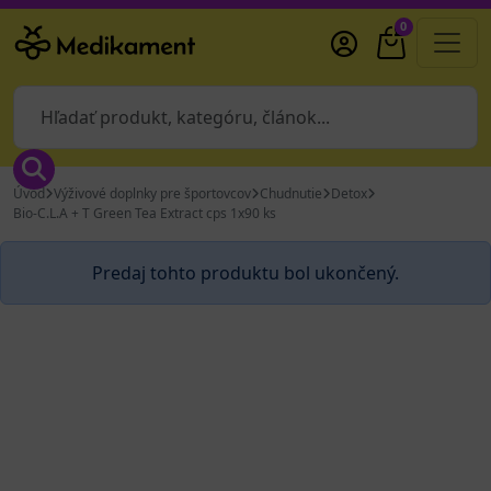
0
Úvod
Výživové doplnky pre športovcov
Chudnutie
Detox
Bio-C.L.A + T Green Tea Extract cps 1x90 ks
Predaj tohto produktu bol ukončený.