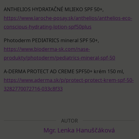
ANTHELIOS HYDRATAČNÉ MLIEKO SPF 50+,
https://www.laroche-posay.sk/anthelios/anthelios-eco-
conscious-hydrating-lotion-spf50plus
Photoderm PEDIATRICS mineral SPF 50+,
https://www.bioderma-sk.com/nase-
produkty/photoderm/pediatrics-mineral-spf-50
A-DERMA PROTECT AD CREME SPF50+ krém 150 ml,
https://www.aderma.sk/p/protect-protect-krem-spf-50-
3282770072716-033c8f33
AUTOR
Mgr. Lenka Hanuščáková