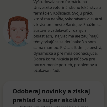
Vyštudovala som farmáciu na
Univerzite veterinárskeho lekárstva a
farmácie v Košiciach. Svoju prácu,
ktorá ma napĺňa, vykonávam v lekárni
v krásnom meste Bardejov. Snažím sa
sústavne vzdelávať v rôznych
oblastiach, najviac ma ale zaujímajú
témy týkajúce sa detí nakoľko som
sama mamou. Práca s ľuďmi je pestrá,
dynamická a pre mňa obohacujúca.
Dobrá komunikácia je kľúčová pre
porozumenie potrieb, problémov a
očakávaní ľudí.
Odoberaj novinky a získaj
prehľad o super akciách!