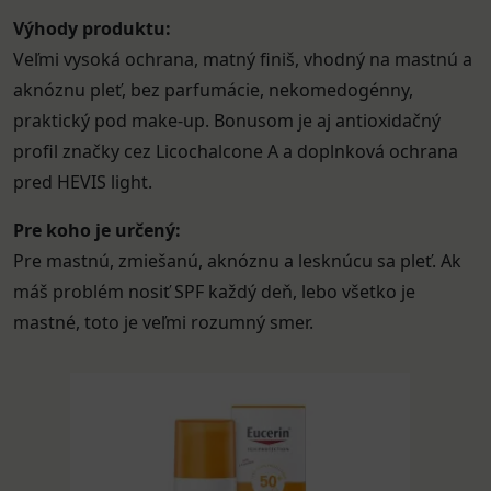
Výhody produktu:
Veľmi vysoká ochrana, matný finiš, vhodný na mastnú a
aknóznu pleť, bez parfumácie, nekomedogénny,
praktický pod make-up. Bonusom je aj antioxidačný
profil značky cez Licochalcone A a doplnková ochrana
pred HEVIS light.
Pre koho je určený:
Pre mastnú, zmiešanú, aknóznu a lesknúcu sa pleť. Ak
máš problém nosiť SPF každý deň, lebo všetko je
mastné, toto je veľmi rozumný smer.
Eucerin
SUN
OIL
CONTR