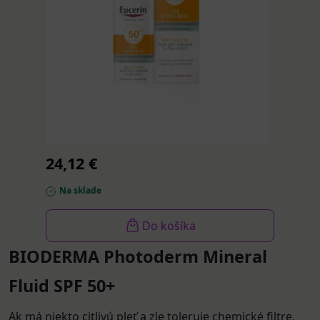
SPF
50+
krémov
gél
50
ml
24,12 €
Na sklade
Do košíka
BIODERMA Photoderm Mineral
Fluid SPF 50+
Ak má niekto citlivú pleť a zle toleruje chemické filtre,