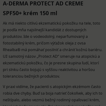
A-DERMA PROTECT AD CREME
SPF50+ krém 150 ml
Ak má niekto citlivú ekzematickú pokožku na tele, toto
je podľa mňa najsilnejší kandidát z dostupných
produktov. Ide o vodeodolný, neparfumovaný a
fotostabilný krém, pričom výťažok oleja z ovsa
Rhealba® má pomáhať posilniť a chrániť kožnú bariéru.
Už samotný názov „Protect AD“ smeruje na atopickú a
ekzematickú pokožku, čo je presne skupina ľudí, ktorí
pri slnku často bojujú s vyššou reaktivitou a horšou
toleranciou bežných produktov.
V praxi vidíme, že pacienti s atopickým ekzémom často
robia dve chyby. Buď sa boja natrieť čokoľvek, aby ich to
neštípalo, alebo vezmú bežný rodinný opaľovací krém,