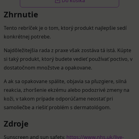
Do košíka
Zhrnutie
Tento rebríček je o tom, ktorý produkt najlepšie sedí
konkrétnej potrebe.
Najdôležitejšia rada z praxe však zostáva tá istá. Kúpte
si taký produkt, ktorý budete vedieť používať poctivo, v
dostatočnom množstve a opakovane.
A ak sa opakovane spálite, objavia sa pľuzgiere, silná
reakcia, zhoršenie ekzému alebo podozrivé zmeny na
koži, v takom prípade odporúčame neostať pri
samoliečbe a riešiť problém s dermatológom.
Zdroje
Sunscreen and sun safety,
https://www.nhs.uk/live-