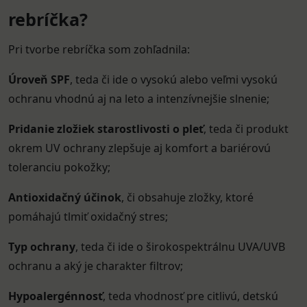
rebríčka?
Pri tvorbe rebríčka som zohľadnila:
Úroveň SPF
, teda či ide o vysokú alebo veľmi vysokú
ochranu vhodnú aj na leto a intenzívnejšie slnenie;
Pridanie zložiek starostlivosti o pleť
, teda či produkt
okrem UV ochrany zlepšuje aj komfort a bariérovú
toleranciu pokožky;
Antioxidačný účinok
, či obsahuje zložky, ktoré
pomáhajú tlmiť oxidačný stres;
Typ ochrany
, teda či ide o širokospektrálnu UVA/UVB
ochranu a aký je charakter filtrov;
Hypoalergénnosť
, teda vhodnosť pre citlivú, detskú