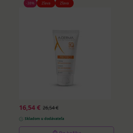
-38%
Zľava
Zľava
A-
DERMA
PROTEC
CREME
SPF
50+
krém
40
ml
16,54 €
26,54 €
Skladom u dodávateľa