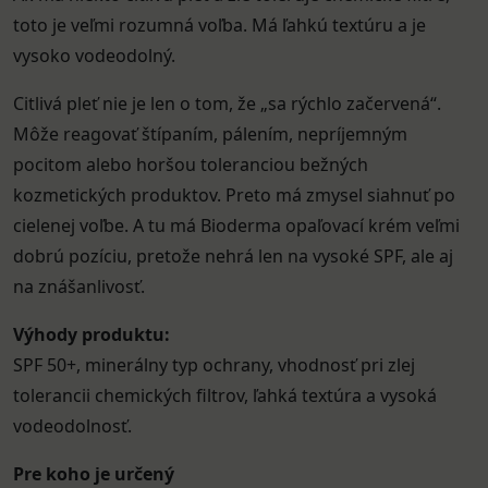
toto je veľmi rozumná voľba. Má ľahkú textúru a je
vysoko vodeodolný.
Citlivá pleť nie je len o tom, že „sa rýchlo začervená“.
Môže reagovať štípaním, pálením, nepríjemným
pocitom alebo horšou toleranciou bežných
kozmetických produktov. Preto má zmysel siahnuť po
cielenej voľbe. A tu má Bioderma opaľovací krém veľmi
dobrú pozíciu, pretože nehrá len na vysoké SPF, ale aj
na znášanlivosť.
Výhody produktu:
SPF 50+, minerálny typ ochrany, vhodnosť pri zlej
tolerancii chemických filtrov, ľahká textúra a vysoká
vodeodolnosť.
Pre koho je určený