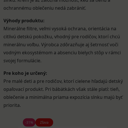
slnku. Krém je až záložná možnosť, keď sa tieňu a
ochrannému oblečeniu nedá zabrániť.
Výhody produktu:
Minerálne filtre, veľmi vysoká ochrana, orientácia na
citlivú detskú pokožku, vhodný pre rodičov, ktorí chcú
minerálnu voľbu. Výrobca zdôrazňuje aj šetrnosť voči
vodným ekosystémom a absenciu bielych stôp v rámci
svojej formulácie.
Pre koho je určený:
Pre malé deti a pre rodičov, ktorí cielene hľadajú detský
opaľovací produkt. Pri bábätkách však stále platí: tieň,
oblečenie a minimálna priama expozícia slnku majú byť
priorita.
-31%
Zľava