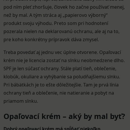
pod ním pleť zhoršuje, človek ho začne používať menej,
než by mal. A tým stráca aj „papierovo výborný“
produkt svoju výhodu. Preto som pri hodnotení
pozerala nielen na deklarovanú ochranu, ale aj na to,
pre koho konkrétny prípravok dáva zmysel.
Treba povedať aj jednu vec úplne otvorene. Opaľovací
krém nie je licencia zostať na slnku neobmedzene dlho.
SPF je len súčasť ochrany. Stále platí tieň, oblečenie,
klobúk, okuliare a vyhýbanie sa poludňajšiemu slnku.
Pri bábätkách je to ešte dôležitejšie. Tam je prvá línia
ochrany tieň a oblečenie, nie natieranie a pobyt na
priamom slnku.
Opaľovací krém – aký by mal byť?
Dobrý opaľovací krém má spĺňať niekoľko