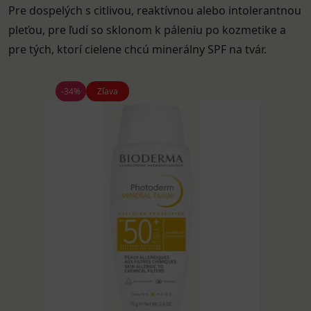
Pre dospelých s citlivou, reaktívnou alebo intolerantnou
pleťou, pre ľudí so sklonom k páleniu po kozmetike a
pre tých, ktorí cielene chcú minerálny SPF na tvár.
-34%
Zľava
BIODE
Photod
Mineral
Fluid
SPF
50+
opaľova
krém
75
g