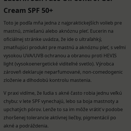
Cream SPF 50+
Toto je podľa mňa jedna z najpraktickejších volieb pre
mastnú, zmiešanú alebo aknóznu pleť. Eucerin na
oficiálnej stránke uvádza, že ide o ultraľahký,
zmatňujúci produkt pre mastnú a aknóznu pleť, s veľmi
vysokou UVA/UVB ochranou a obranou proti HEVIS
light (vysokoenergetické viditeľné svetlo). Výrobca
zároveň deklaruje neparfumované, non-comedogenic
zloženie a dlhodobú kontrolu mastenia.
V praxi vidíme, že ľudia s akné často robia jednu veľkú
chybu: v lete SPF vynechajú, lebo sa boja mastnoty a
upchatých pórov. Lenže to sa im môže vrátiť v podobe
zhoršenej tolerancie aktívnej liečby, pigmentácií po
akné a podráždenia.