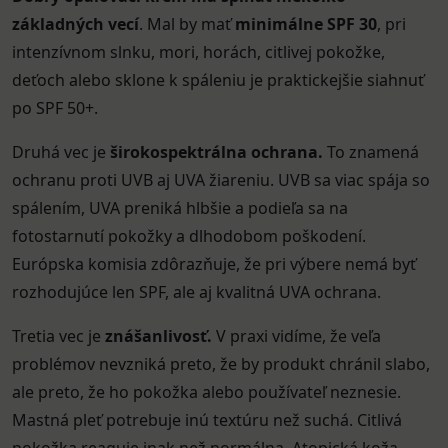
základných vecí
. Mal by mať
minimálne SPF
30
, pri
intenzívnom slnku, mori, horách, citlivej pokožke,
deťoch alebo sklone k spáleniu je praktickejšie siahnuť
po SPF 50+.
Druhá vec je
širokospektrálna ochrana.
To znamená
ochranu proti UVB aj UVA žiareniu. UVB sa viac spája so
spálením, UVA preniká hlbšie a podieľa sa na
fotostarnutí pokožky a dlhodobom poškodení.
Európska komisia zdôrazňuje, že pri výbere nemá byť
rozhodujúce len SPF, ale aj kvalitná UVA ochrana.
Tretia vec je
znášanlivosť.
V praxi vidíme, že veľa
problémov nevzniká preto, že by produkt chránil slabo,
ale preto, že ho pokožka alebo používateľ neznesie.
Mastná pleť potrebuje inú textúru než suchá. Citlivá