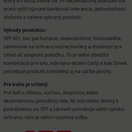
ktorý ich koža znesie zle. Pri ekzematickej pokožke má
preto vyšší význam bariérová tolerancia, jednoduchosť
zloženia a cielene vybraný produkt.
Výhody produktu:
SPF 50+, bez parfumácie, vodeodolnosť, fotostabilita,
zameranie na ochranu kožnej bariéry a vhodnosť pre
citlivú až atopickú pokožku. To je veľmi dôležitá
kombinácia pre telo, kde býva ekzém častý a kde človek
potrebuje produkt znesiteľný aj na väčšie plochy.
Pre koho je určený:
Pre ľudí s citlivou, suchou, atopickou alebo
ekzematickou pokožkou tela. Ak má niekto sklony k
podráždeniu po SPF a zároveň potrebuje veľmi vysokú
ochranu, toto je veľmi rozumná voľba.