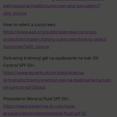
well/seasonal-health/sunscreen-and-sun-safety/?
utm_source
How to select a sunscreen,
https://www.aad.org/public/everyday-care/sun-
protection/shade-clothing-sunscreen/how-to-select-
sunscreen?utm_source
Ochranný krémový gél na opaľovanie na tvár Oil
Control SPF 50+,
https://www.eucerin.sk/vyrobky/slnecna-
ochrana/ochranny-kremovy-gel-na-opalovanie-na-tvar-
oil-control-spf-50plus
Photoderm Mineral Fluid SPF 50+,
https://www.bioderma-sk.com/nase-
produkty/photoderm/mineral-fluid-spf-50