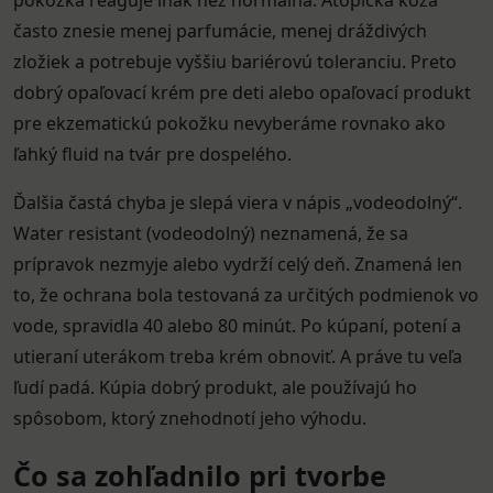
pokožka reaguje inak než normálna. Atopická koža
často znesie menej parfumácie, menej dráždivých
zložiek a potrebuje vyššiu bariérovú toleranciu. Preto
dobrý opaľovací krém pre deti alebo opaľovací produkt
pre ekzematickú pokožku nevyberáme rovnako ako
ľahký fluid na tvár pre dospelého.
Ďalšia častá chyba je slepá viera v nápis „vodeodolný“.
Water resistant (vodeodolný) neznamená, že sa
prípravok nezmyje alebo vydrží celý deň. Znamená len
to, že ochrana bola testovaná za určitých podmienok vo
vode, spravidla 40 alebo 80 minút. Po kúpaní, potení a
utieraní uterákom treba krém obnoviť. A práve tu veľa
ľudí padá. Kúpia dobrý produkt, ale používajú ho
spôsobom, ktorý znehodnotí jeho výhodu.
Čo sa zohľadnilo pri tvorbe