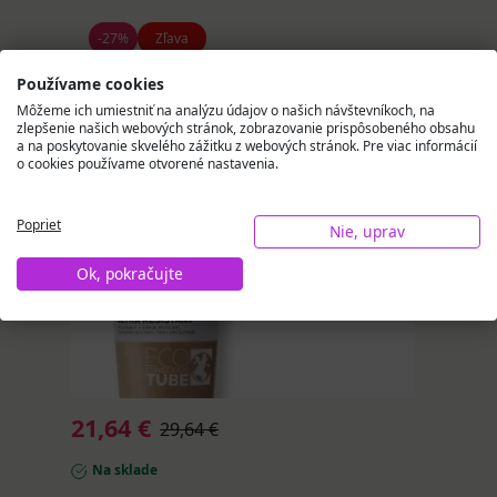
-27%
Zľava
LA
Používame cookies
ROCHE-
Môžeme ich umiestniť na analýzu údajov o našich návštevníkoch, na
zlepšenie našich webových stránok, zobrazovanie prispôsobeného obsahu
POSAY
a na poskytovanie skvelého zážitku z webových stránok. Pre viac informácií
ANTHEL
o cookies používame otvorené nastavenia.
SPF
50+
Poprieť
Nie, uprav
hydrat
Ok, pokračujte
mlieko
250
ml
21,64 €
29,64 €
Na sklade