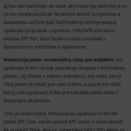
aj bez dermatológa, ak viete, aký máte typ pokožky a na
čo ho chcete používať. Na bežné denné fungovanie a
dovolenku väčšine ľudí stačí kvalitný voľnopredajný
opaľovací prípravok s vysokou UVA/UVB ochranou,
ideálne SPF 50+, ktorí budú ochotní používať v
dostatočnom množstve a opakovane.
Neexistuje jeden univerzálny víťaz pre každého
. Iný
opaľovací krém na tvár potrebuje dospelý s normálnou
pleťou, iný človek s citlivou pokožkou, iný rodič, ktorý
chce jeden produkt pre celú rodinu, a úplne iný rodič,
ktorý rieši opaľovací krém pre bábätká alebo dieťa s
atopickým ekzémom.
Toto je častá chyba: ľudia kupujú opaľovací krém len
podľa SPF čísla. Lenže vysoké SPF samo o sebe nestačí.
Ak produkt štípe, lepí sa, zanecháva ťažký film alebo sa