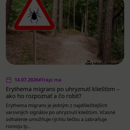
14.07.2026
#Trápi ma
Erythema migrans po uhryznutí kliešťom –
ako ho rozpoznať a čo robiť?
Erythema migrans je jedným z najdôležitejších
varovných signálov po uhryznutí kliešťom. Včasné
odhalenie umožňuje rýchlu liečbu a zabraňuje
rozvoju ly...