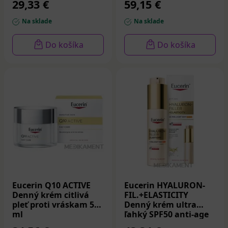
29,33 €
59,15 €
Na sklade
Na sklade
Do košíka
Do košíka
Eucerin Q10 ACTIVE
Eucerin HYALURON-
Denný krém citlivá
FIL.+ELASTICITY
pleť proti vráskam 50
Denný krém ultra
ml
ľahký SPF50 anti-age
50 ml