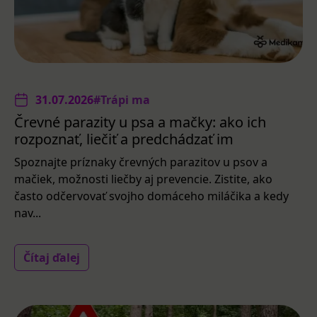
31.07.2026
#Trápi ma
Črevné parazity u psa a mačky: ako ich
rozpoznať, liečiť a predchádzať im
Spoznajte príznaky črevných parazitov u psov a
mačiek, možnosti liečby aj prevencie. Zistite, ako
často odčervovať svojho domáceho miláčika a kedy
nav...
Čítaj ďalej