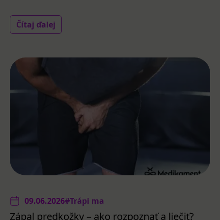
Čítaj ďalej
09.06.2026
#Trápi ma
Zápal predkožky – ako rozpoznať a liečiť?