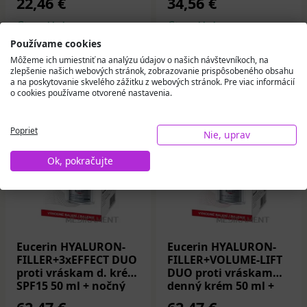
22,46 €
34,56 €
Na sklade
Na sklade
Používame cookies
Do košíka
Do košíka
Môžeme ich umiestniť na analýzu údajov o našich návštevníkoch, na
zlepšenie našich webových stránok, zobrazovanie prispôsobeného obsahu
a na poskytovanie skvelého zážitku z webových stránok. Pre viac informácií
o cookies používame otvorené nastavenia.
Poprieť
Nie, uprav
Ok, pokračujte
Eucerin HYALURON-
Eucerin HYALURON-
FILLER+3xEFFECT DUO
FILLER+VOLUME-LIFT
proti vráskam d. krém
DUO proti vráskam
SPF15 50 ml + nočný
denný krém 50 ml +
krém 50 ml
nočný krém 50 ml