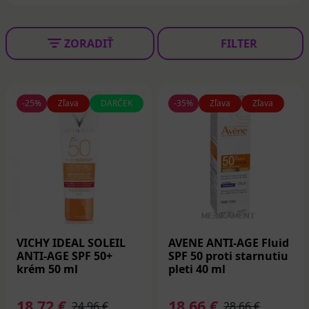
ZORADIŤ
FILTER
-25%
Zľava
DARČEK
-35%
Zľava
Zľava
VICHY IDEAL SOLEIL
AVENE ANTI-AGE Fluid
ANTI-AGE SPF 50+
SPF 50 proti starnutiu
krém 50 ml
pleti 40 ml
18,72 €
18,66 €
24,96 €
28,66 €