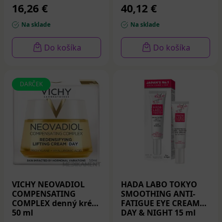
hydrolyzovaným
16,26 €
40,12 €
kolagénom 110 ml
Na sklade
Na sklade
Do košíka
Do košíka
DARČEK
VICHY NEOVADIOL
HADA LABO TOKYO
COMPENSATING
SMOOTHING ANTI-
COMPLEX denný krém
FATIGUE EYE CREAM
50 ml
DAY & NIGHT 15 ml