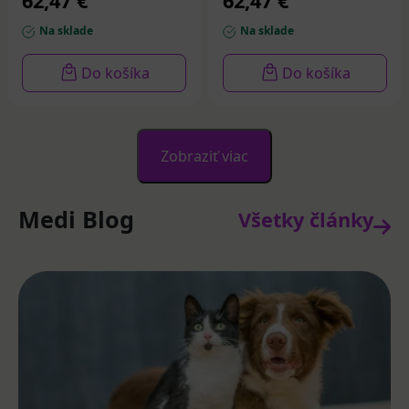
62,47 €
62,47 €
Na sklade
Na sklade
Do košíka
Do košíka
Zobraziť viac
Medi Blog
Všetky články