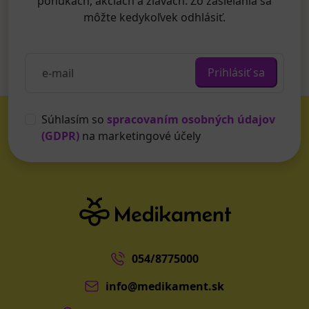
ponukách, akciách a zľavách. Zo zasielania sa
môžte kedykoľvek odhlásiť.
Prihlásiť sa
Súhlasím so
spracovaním osobných údajov
(GDPR)
na marketingové účely
054/8775000
info@medikament.sk