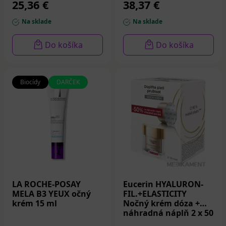
25,36 €
38,37 €
Na sklade
Na sklade
Do košíka
Do košíka
Biocídy
DARČEK
LA ROCHE-POSAY
Eucerin HYALURON-
MELA B3 YEUX očný
FIL.+ELASTICITY
krém 15 ml
Nočný krém dóza +
náhradná náplň 2 x 50
ml