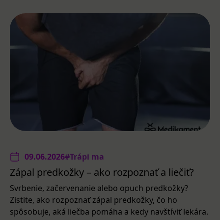
09.06.2026
#Trápi ma
Zápal predkožky – ako rozpoznať a liečiť?
Svrbenie, začervenanie alebo opuch predkožky?
Zistite, ako rozpoznať zápal predkožky, čo ho
spôsobuje, aká liečba pomáha a kedy navštíviť lekára.