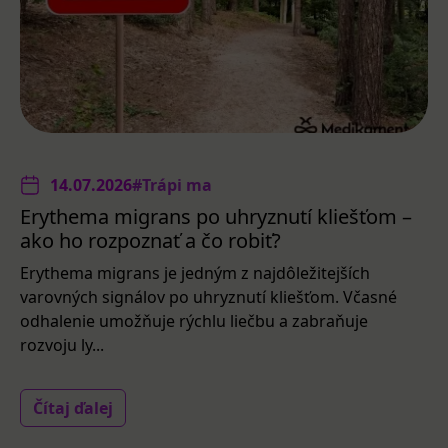
14.07.2026
#Trápi ma
Erythema migrans po uhryznutí kliešťom –
ako ho rozpoznať a čo robiť?
Erythema migrans je jedným z najdôležitejších
varovných signálov po uhryznutí kliešťom. Včasné
odhalenie umožňuje rýchlu liečbu a zabraňuje
rozvoju ly...
Čítaj ďalej