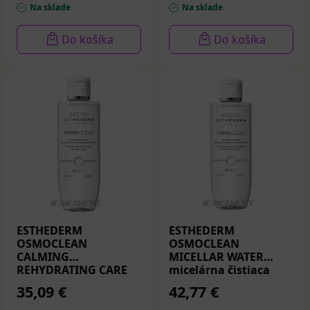
200 ml
Na sklade
Na sklade
Do košíka
Do košíka
ESTHEDERM
ESTHEDERM
OSMOCLEAN
OSMOCLEAN
CALMING
MICELLAR WATER
REHYDRATING CARE
micelárna čistiaca
upokojujúce
voda 3v1 200 ml
35,09 €
42,77 €
hydratačné tonikum
200 ml