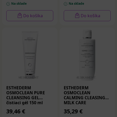
Na sklade
Na sklade
Do košíka
Do košíka
ESTHEDERM
ESTHEDERM
OSMOCLEAN PURE
OSMOCLEAN
CLEANSING GEL
CALMING CLEASING
čistiaci gél 150 ml
MILK CARE
upokojujúce
39,46 €
35,29 €
hydratačné mlieko