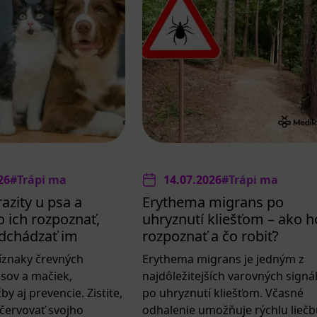
26
#Trápi ma
14.07.2026
#Trápi ma
azity u psa a
Erythema migrans po
 ich rozpoznať,
uhryznutí kliešťom – ako h
redchádzať im
rozpoznať a čo robiť?
íznaky črevných
Erythema migrans je jedným z
psov a mačiek,
najdôležitejších varovných signá
by aj prevencie. Zistite,
po uhryznutí kliešťom. Včasné
červovať svojho
odhalenie umožňuje rýchlu liečb