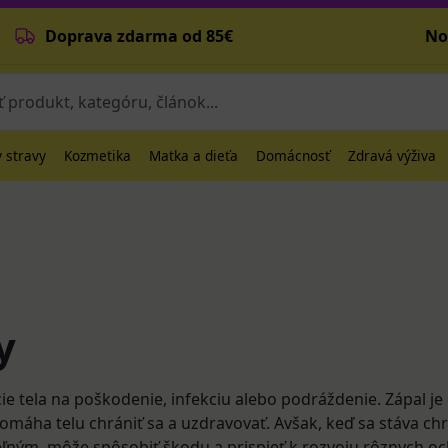
Doprava zdarma od 85€
No
 stravy
Kozmetika
Matka a dieťa
Domácnosť
Zdravá výživa
y
ie tela na poškodenie, infekciu alebo podráždenie. Zápal je 
pomáha telu chrániť sa a uzdravovať. Avšak, keď sa stáva c
ľným, môže spôsobiť škodu a prispieť k rozvoju rôznych oc