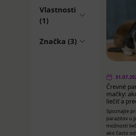
Vlastnosti
(1)
Značka (3)
31.07.20
Črevné par
mačky: ako
liečiť a p
Spoznajte pr
parazitov u 
možnosti lieč
ako často od