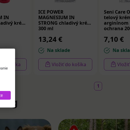
ICE POWER
Seni Care 
 IN
MAGNESIUM IN
telový kré
adivý krém
STRONG chladivý krém
arginínom
300 ml
ochrana 20
13,24 €
7,10 €
de
Na sklade
Na skl
 do košíka
Vložiť do košíka
Vloži
vanie
1
te
Blog