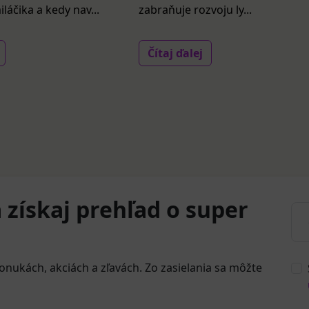
áčika a kedy nav...
zabraňuje rozvoju ly...
Čítaj ďalej
 získaj prehľad o super
onukách, akciách a zľavách. Zo zasielania sa môžte