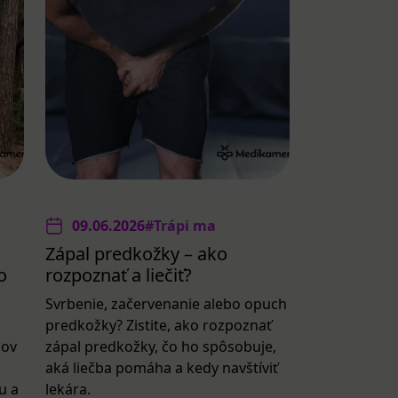
09.06.2026
#Trápi ma
Zápal predkožky – ako
o
rozpoznať a liečiť?
Svrbenie, začervenanie alebo opuch
predkožky? Zistite, ako rozpoznať
lov
zápal predkožky, čo ho spôsobuje,
aká liečba pomáha a kedy navštíviť
u a
lekára.