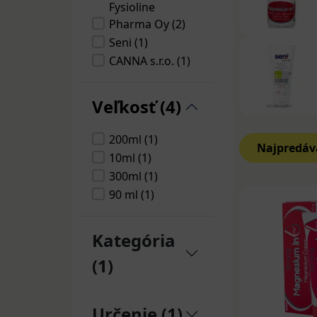
Fysioline
Liečba záp
Pharma Oy (2)
zápalu sa 
Seni (1)
príznakov.
životného 
CANNA s.r.o. (1)
zápalu a j
Veľkosť (4)
Prevencia 
stravy, do
200ml (1)
faktorom, 
Najpredáv
dodržiavať
10ml (1)
preventívn
300ml (1)
90 ml (1)
Kategória
(1)
Určenie (1)