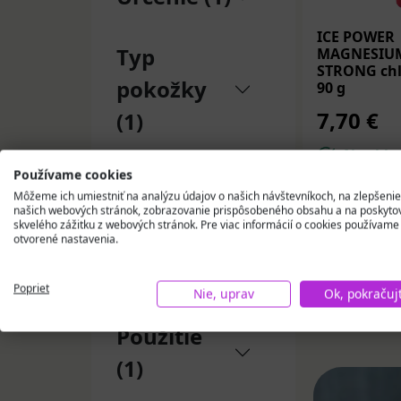
ICE POWER
Typ
MAGNESIUM
STRONG chl
pokožky
90 g
7,70 €
(1)
Na skla
Používame cookies
Doplnok
Môžeme ich umiestniť na analýzu údajov o našich návštevníkoch, na zlepšenie
Vložiť
na (4)
našich webových stránok, zobrazovanie prispôsobeného obsahu a na poskyto
skvelého zážitku z webových stránok. Pre viac informácií o cookies používame
otvorené nastavenia.
Forma (2)
Poprieť
Nie, uprav
Ok, pokračuj
Medi 
Použitie
(1)