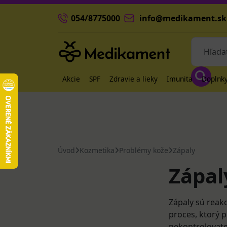
054/8775000
info@medikament.sk
Akcie
SPF
Zdravie a lieky
Imunita
Doplnky
Úvod
Kozmetika
Problémy kože
Zápaly
Zápal
Zápaly sú reakc
proces, ktorý 
nekontrolovate