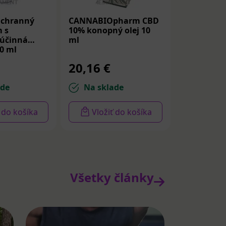
Ochranný
CANNABIOpharm CBD
m s
10% konopný olej 10
 účinná
ml
0 ml
20,16 €
ade
Na sklade
ť do košíka
Vložiť do košíka
Všetky články