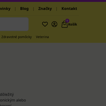
vinky
|
Blog
|
Značky
|
Kontakt
0
Košík
Zdravotné pomôcky
Veterina
dôležitý
hronickým alebo
horení.