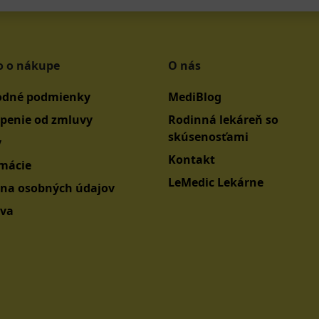
o o nákupe
O nás
dné podmienky
MediBlog
penie od zmluvy
Rodinná lekáreň so
skúsenosťami
y
Kontakt
mácie
LeMedic Lekárne
na osobných údajov
va