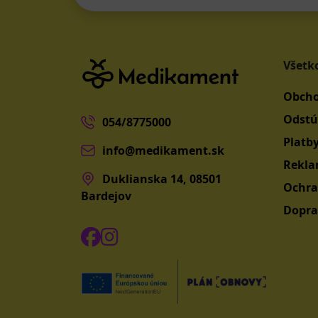
Všetk
Obcho
Odstú
054/8775000
Platb
info@medikament.sk
Rekla
Duklianska 14, 08501
Ochra
Bardejov
Dopra