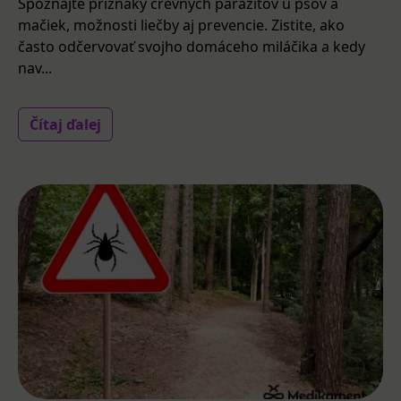
Spoznajte príznaky črevných parazitov u psov a
mačiek, možnosti liečby aj prevencie. Zistite, ako
často odčervovať svojho domáceho miláčika a kedy
nav...
Čítaj ďalej