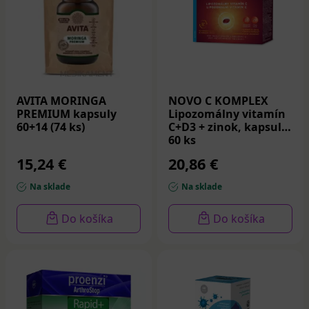
AVITA MORINGA
NOVO C KOMPLEX
PREMIUM kapsuly
Lipozomálny vitamín
60+14 (74 ks)
C+D3 + zinok, kapsule
60 ks
15,24 €
20,86 €
Na sklade
Na sklade
Do košíka
Do košíka