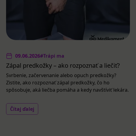
09.06.2026
#Trápi ma
Zápal predkožky – ako rozpoznať a liečiť?
Svrbenie, začervenanie alebo opuch predkožky?
Zistite, ako rozpoznať zápal predkožky, čo ho
spôsobuje, aká liečba pomáha a kedy navštíviť lekára.
Čítaj ďalej