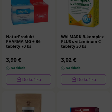
aj pred plánovaným otehotnením, v zložení sa
nachádza nevyhnutná kyselina listová, ktorá
zabezpečuje správny vývoj plodu.
Multivitamíny pre deti
Jamieson Multi Kids
– cmúľacie (prípadne žuvacie)
NaturProdukt
WALMARK B-komplex
detské multivitamíny s ovocnou príchuťou,
PHARMA MG + B6
PLUS s vitamínom C
obsahujú 17 zložiek, vrátane železa. Vhodné na
tablety 70 ks
tablety 30 ks
posilnenie imunity, tiež pri miernejších formách
anémie. Bez umelých farbív a príchutí.
3,90 €
3,02 €
Na sklade
Na sklade
Do košíka
Do košíka