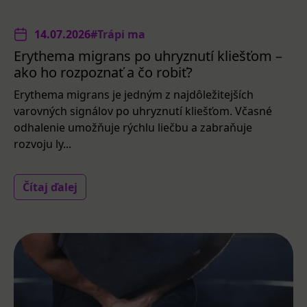
14.07.2026
#Trápi ma
Erythema migrans po uhryznutí kliešťom –
ako ho rozpoznať a čo robiť?
Erythema migrans je jedným z najdôležitejších
varovných signálov po uhryznutí kliešťom. Včasné
odhalenie umožňuje rýchlu liečbu a zabraňuje
rozvoju ly...
Čítaj ďalej