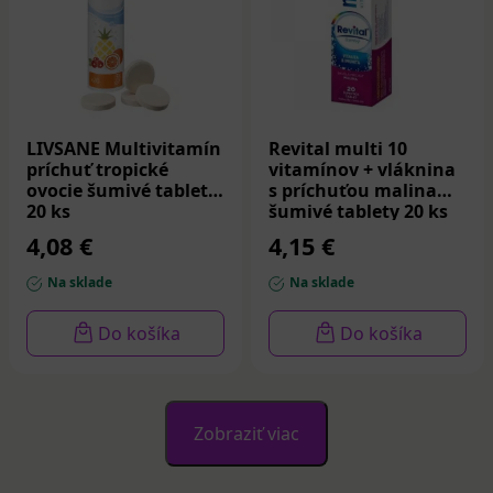
LIVSANE Multivitamín
Revital multi 10
príchuť tropické
vitamínov + vláknina
ovocie šumivé tablety
s príchuťou malina
20 ks
šumivé tablety 20 ks
4,08 €
4,15 €
Na sklade
Na sklade
Do košíka
Do košíka
Zobraziť viac