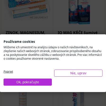
ZINOK, MAGNESIUM,
IQ MAG KŔČE šumivé
CALCIUM -
tablety s
RosenPharma tbl eff
grapefruitovou
Používame cookies
1x20 ks
príchuťou 20 ks
Môžeme ich umiestniť na analýzu údajov o našich návštevníkoch, na
zlepšenie našich webových stránok, zobrazovanie prispôsobeného obsahu
3,03 €
2,20 €
a na poskytovanie skvelého zážitku z webových stránok. Pre viac informácií
o cookies používame otvorené nastavenia.
Na sklade
Na sklade
Poprieť
Do košíka
Do košíka
Nie, uprav
Ok, pokračujte