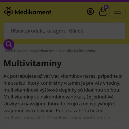
0
Úvod
Doplnky stravy
Vitamíny a minerály
Multivitamíny
Multivitamíny
Ak potrebujete užívať viac vitamínov naraz, prípadne si
nie ste istí, ktorý konkrétny vitamín je pre vás vhodný,
multivitamínové výživové doplnky sú ideálnou voľbou.
Multivitamíny sú nakombinované tak, že jednotlivé
zložky sa navzájom dobre tolerujú a neovplyvňujú si
vzájomné vstrebávanie. Ponuka zahŕňa bežné
multivitamíny, ale tiež multivitamíny obohatené o
probiotiká alebo rôzne adaoptogény. V rôznych