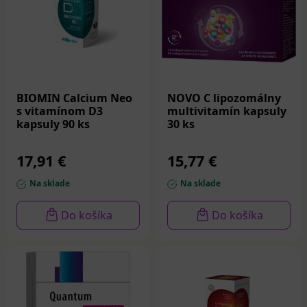
BIOMIN Calcium Neo
NOVO C lipozomálny
s vitamínom D3
multivitamín kapsuly
kapsuly 90 ks
30 ks
17,91 €
15,77 €
Na sklade
Na sklade
Do košíka
Do košíka