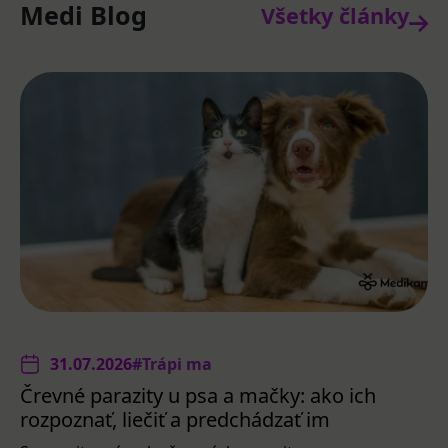
Medi Blog
Všetky články
31.07.2026
#Trápi ma
Črevné parazity u psa a mačky: ako ich
rozpoznať, liečiť a predchádzať im