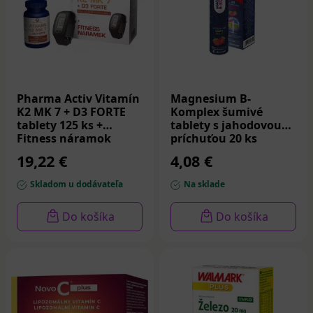
Pharma Activ Vitamín
Magnesium B-
K2 MK 7 + D3 FORTE
Komplex šumivé
tablety 125 ks +
tablety s jahodovou
Fitness náramok
príchuťou 20 ks
19,22 €
4,08 €
Skladom u dodávateľa
Na sklade
Do košíka
Do košíka