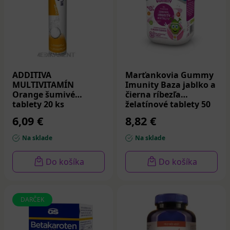
ADDITIVA
Marťankovia Gummy
MULTIVITAMÍN
Imunity Baza jablko a
Orange šumivé
čierna ríbezľa
tablety 20 ks
želatínové tablety 50
ks
6,09 €
8,82 €
Na sklade
Na sklade
Do košíka
Do košíka
DARČEK