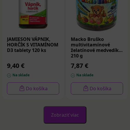
JAMIESON VÁPNIK,
Macko Bruško
HORČÍK S VITAMÍNOM
multivitamínové
D3 tablety 120 ks
želatínové medvedíky
210 g
9,40 €
7,87 €
Na sklade
Na sklade
Do košíka
Do košíka
Zobraziť viac