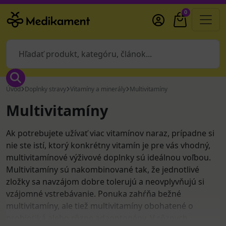
0
Úvod
Doplnky stravy
Vitamíny a minerály
Multivitamíny
Multivitamíny
Ak potrebujete užívať viac vitamínov naraz, prípadne si
nie ste istí, ktorý konkrétny vitamín je pre vás vhodný,
multivitamínové výživové doplnky sú ideálnou voľbou.
Multivitamíny sú nakombinované tak, že jednotlivé
zložky sa navzájom dobre tolerujú a neovplyvňujú si
vzájomné vstrebávanie. Ponuka zahŕňa bežné
multivitamíny, ale tiež multivitamíny obohatené o
probiotiká alebo rôzne adaoptogény. V rôznych