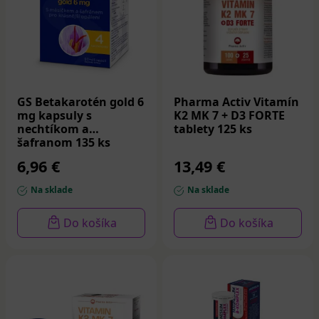
GS Betakarotén gold 6
Pharma Activ Vitamín
mg kapsuly s
K2 MK 7 + D3 FORTE
nechtíkom a
tablety 125 ks
šafranom 135 ks
6,96 €
13,49 €
Na sklade
Na sklade
Do košíka
Do košíka