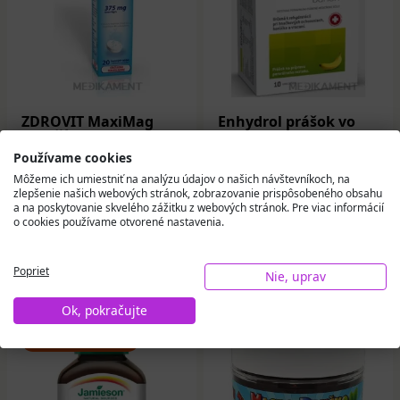
ZDROVIT MaxiMag
Enhydrol prášok vo
HORČÍK FORTE (375
vrecúškach 1x10 ks
mg) + VITAMÍN B6
Používame cookies
šumivé tablety 20 ks
Môžeme ich umiestniť na analýzu údajov o našich návštevníkoch, na
zlepšenie našich webových stránok, zobrazovanie prispôsobeného obsahu
5,07 €
6,50 €
a na poskytovanie skvelého zážitku z webových stránok. Pre viac informácií
o cookies používame otvorené nastavenia.
Na sklade
Na sklade
Poprieť
Do košíka
Do košíka
Nie, uprav
Ok, pokračujte
Expirácia 12/2026