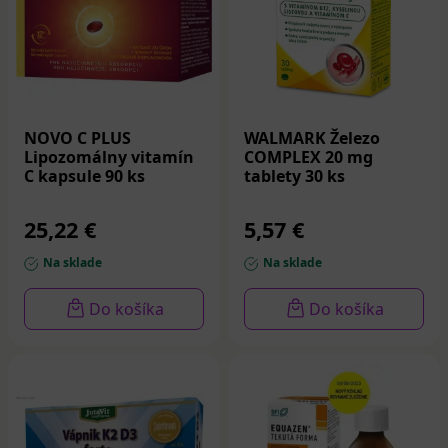
NOVO C PLUS
WALMARK Železo
Lipozomálny vitamín
COMPLEX 20 mg
C kapsule 90 ks
tablety 30 ks
25,22 €
5,57 €
Na sklade
Na sklade
Do košíka
Do košíka