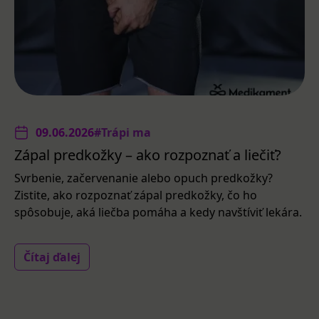
09.06.2026
#Trápi ma
Zápal predkožky – ako rozpoznať a liečiť?
Svrbenie, začervenanie alebo opuch predkožky?
Zistite, ako rozpoznať zápal predkožky, čo ho
spôsobuje, aká liečba pomáha a kedy navštíviť lekára.
Čítaj ďalej