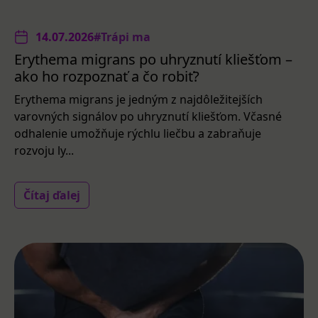
14.07.2026
#Trápi ma
Erythema migrans po uhryznutí kliešťom –
ako ho rozpoznať a čo robiť?
Erythema migrans je jedným z najdôležitejších
varovných signálov po uhryznutí kliešťom. Včasné
odhalenie umožňuje rýchlu liečbu a zabraňuje
rozvoju ly...
Čítaj ďalej