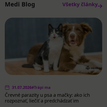
Medi Blog
Všetky články
31.07.2026
#Trápi ma
Črevné parazity u psa a mačky: ako ich
rozpoznať, liečiť a predchádzať im