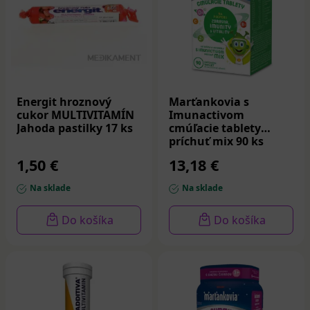
aj pred plánovaným otehotnením, v zložení sa
nachádza nevyhnutná kyselina listová, ktorá
zabezpečuje správny vývoj plodu.
Multivitamíny pre deti
Jamieson Multi Kids
– cmúľacie (prípadne žuvacie)
Energit hroznový
Marťankovia s
detské multivitamíny s ovocnou príchuťou,
cukor MULTIVITAMÍN
Imunactivom
obsahujú 17 zložiek, vrátane železa. Vhodné na
Jahoda pastilky 17 ks
cmúľacie tablety
posilnenie imunity, tiež pri miernejších formách
príchuť mix 90 ks
anémie. Bez umelých farbív a príchutí.
1,50 €
13,18 €
Na sklade
Na sklade
Do košíka
Do košíka