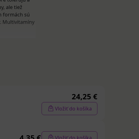
, ale tiež
h formách sú
. Multivitamíny
toré pokryjú až
ktívnych ľudí,
e komplex
sú vhodné pre
24,25 €
Vložiť do košíka
 niektorých
ohlavie.
4,35 €
Vložiť do košíka