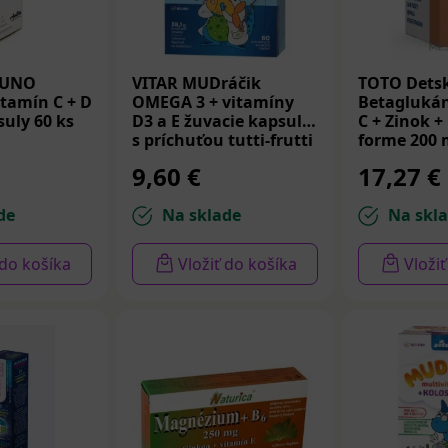
MUNO
VITAR MUDráčik
TOTO Dets
itamín C + D
OMEGA 3 + vitamíny
Betaglukán
suly 60 ks
D3 a E žuvacie kapsule
C + Zinok +
s príchuťou tutti-frutti
forme 200 
60 ks
9,60 €
17,27 €
de
Na sklade
Na skl
 do košíka
Vložiť do košíka
Vloži