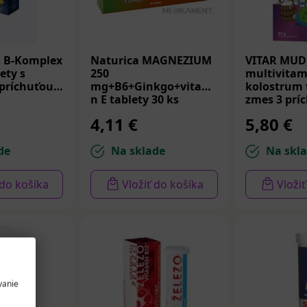
 B-Komplex
Naturica MAGNEZIUM
VITAR MUD
ety s
250
multivitam
 príchuťou
mg+B6+Ginkgo+vitamí
kolostrum 
n E tablety 30 ks
zmes 3 príc
4,11 €
5,80 €
de
Na sklade
Na skl
 do košíka
Vložiť do košíka
Vloži
vanie