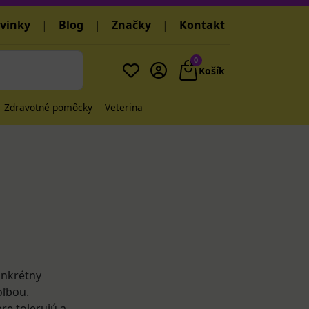
vinky
|
Blog
|
Značky
|
Kontakt
0
Košík
Zdravotné pomôcky
Veterina
konkrétny
oľbou.
re tolerujú a