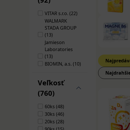
Jamieson M
prispôsobe
VITAR s.r.o. (22)
obohatený 
WALMARK
prevencii a
STADA GROUP
očí).
(13)
Jamieson
Multivi
Laboratories
(13)
Jamieson P
Najpredáv
BIOMIN, a.s. (10)
zloženie k
Livsane (9)
Prípravok 
Najdrahši
ZDROVIT (8)
nevyhnutná
Veľkosť
EDENPharma (7)
Multivi
(760)
Naturprodukt
(7)
Jamieson M
60ks (48)
GREEN - SWAN
príchuťou, 
30ks (46)
PHARMACEUTICALS
miernejšíc
20ks (28)
CR, a.s. (7)
90ks (15)