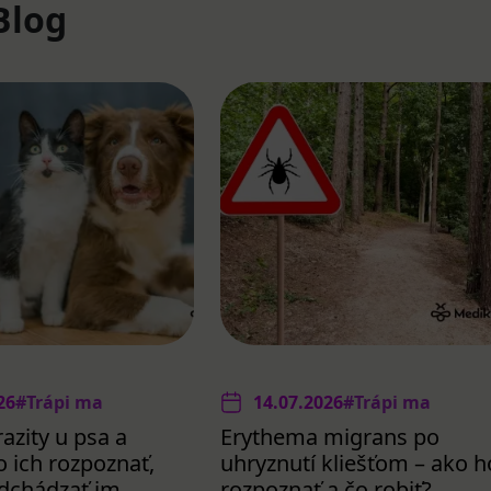
Blog
26
#Trápi ma
14.07.2026
#Trápi ma
azity u psa a
Erythema migrans po
 ich rozpoznať,
uhryznutí kliešťom – ako h
redchádzať im
rozpoznať a čo robiť?