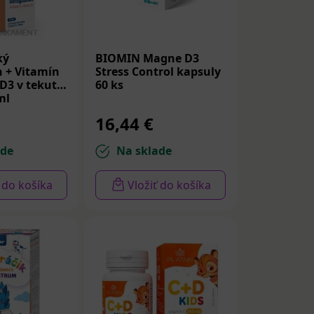
ký
BIOMIN Magne D3
 + Vitamín
Stress Control kapsuly
 D3 v tekutej
60 ks
ml
16,44 €
ade
Na sklade
ť do košíka
Vložiť do košíka