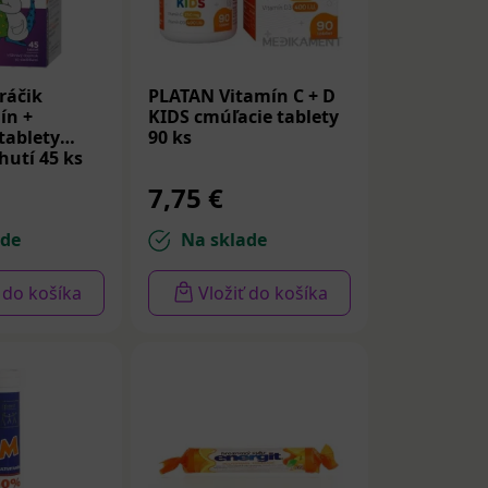
ráčik
PLATAN Vitamín C + D
ín +
KIDS cmúľacie tablety
tablety
90 ks
hutí 45 ks
7,75 €
ade
Na sklade
ť do košíka
Vložiť do košíka