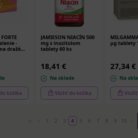
x FORTE
JAMIESON NIACÍN 500
MILGAMMA 
lenie -
mg s inozitolom
µg tablety 
ma dražé
tablety 60 ks
18,41 €
27,34 €
de
Na sklade
Na skl
 do košíka
Vložiť do košíka
Vloži
‹‹
‹
1
2
3
4
5
6
7
8
9
10
›