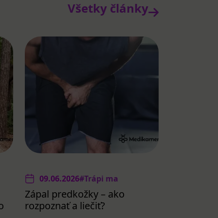
Všetky články
09.06.2026
#Trápi ma
Zápal predkožky – ako
o
rozpoznať a liečiť?