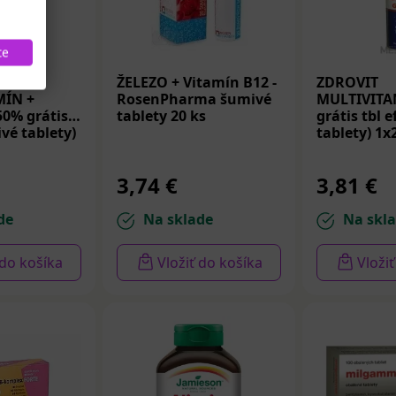
te
ŽELEZO + Vitamín B12 -
ZDROVIT
MÍN +
RosenPharma šumivé
MULTIVITA
0% grátis
tablety 20 ks
grátis tbl e
ivé tablety)
tablety) 1x
3,74 €
3,81 €
de
Na sklade
Na skl
 do košíka
Vložiť do košíka
Vloži