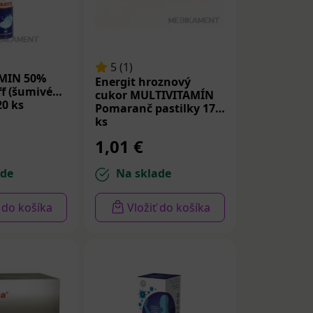
5 (1)
MIN 50%
Energit hroznový
ff (šumivé
cukor MULTIVITAMÍN
20 ks
Pomaranč pastilky 17
ks
1,01 €
ade
Na sklade
ť do košíka
Vložiť do košíka