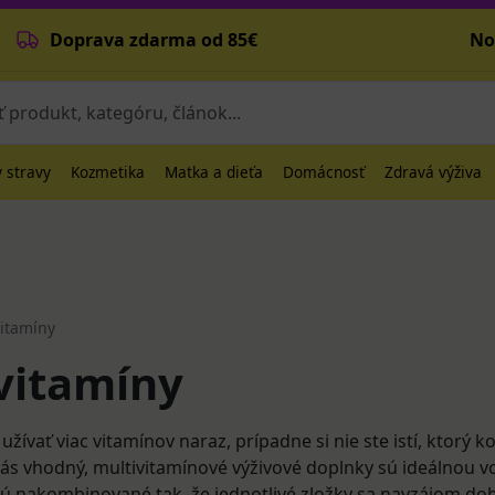
Doprava zdarma od 85€
No
 stravy
Kozmetika
Matka a dieťa
Domácnosť
Zdravá výživa
vitamíny
vitamíny
užívať viac vitamínov naraz, prípadne si nie ste istí, ktorý 
 vás vhodný, multivitamínové výživové doplnky sú ideálnou v
sú nakombinované tak, že jednotlivé zložky sa navzájom dob