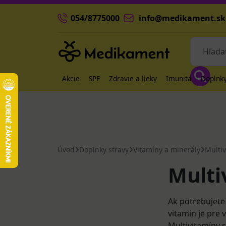
054/8775000
info@medikament.sk
Akcie
SPF
Zdravie a lieky
Imunita
Doplnky
Úvod
Doplnky stravy
Vitamíny a minerály
Multi
Multi
Ak potrebujete 
vitamín je pre
Multivitamíny 