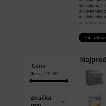
neovplyvňujú s
multivitamíny 
multivitamíny 
odporúčame uží
Multivi
Zobraziť via
Jamieson M
100 % denn
športovcov
Najpred
Centrum A-
Cena
vitamínov,
Rozsah:
1
€
-
86
€
diabetikov 
Multivitam
zložiek, p
Značka
Multivi
(92)