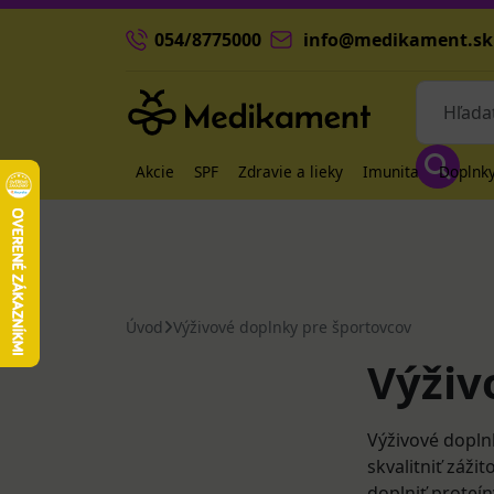
054/8775000
info@medikament.sk
Akcie
SPF
Zdravie a lieky
Imunita
Doplnky
Úvod
Výživové doplnky pre športovcov
Výživ
Výživové dopln
skvalitniť záži
doplniť proteín