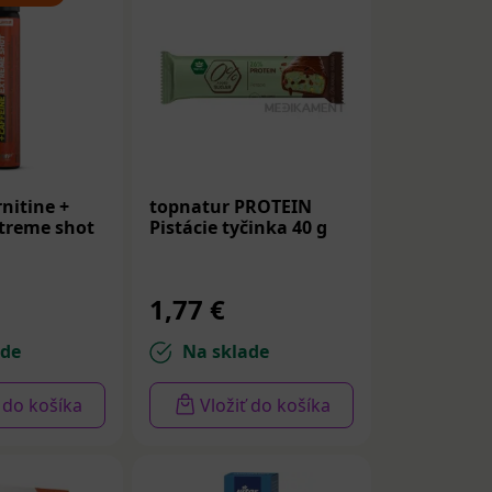
nitine +
topnatur PROTEIN
xtreme shot
Pistácie tyčinka 40 g
1,77 €
ade
Na sklade
ť do košíka
Vložiť do košíka