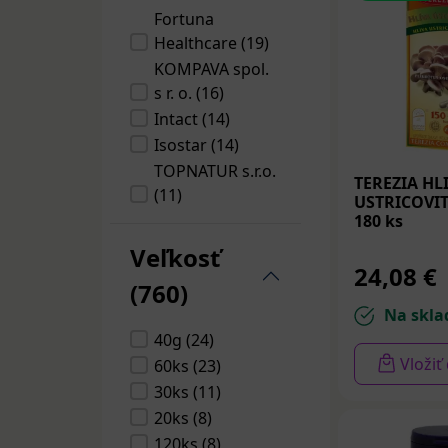
Fortuna
Healthcare (19)
KOMPAVA spol.
s r. o. (16)
Intact (14)
Isostar (14)
TOPNATUR s.r.o.
TEREZIA HL
(11)
USTRICOVIT
Olimp (7)
180 ks
Livsane (7)
Veľkosť
24,08 €
Kompava (6)
(760)
BioTech USA Kft.
Na skla
(6)
40g (24)
Jamieson
Vložiť
60ks (23)
Laboratories (6)
30ks (11)
GENERICA (5)
20ks (8)
Barny´s (5)
120ks (8)