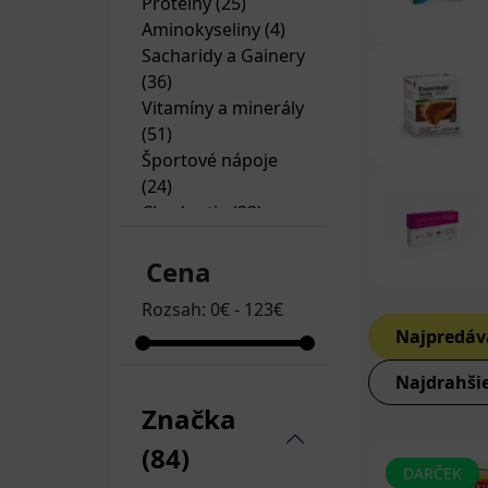
Proteíny (25)
Aminokyseliny (4)
Sacharidy a Gainery
(36)
Vitamíny a minerály
(51)
Športové nápoje
(24)
Chudnutie (33)
Kĺbová výživa (41)
Kreatín a
Cena
Anabolizéry (7)
Rozsah:
0
€
-
123
€
Najpredáv
Najdrahši
Značka
(84)
DARČEK