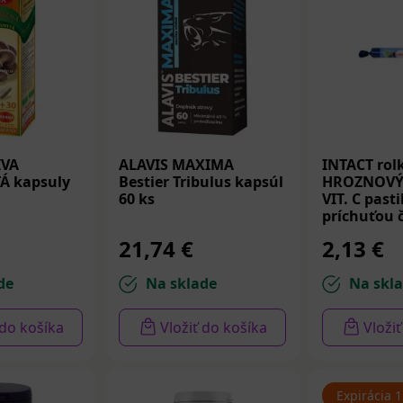
IVA
ALAVIS MAXIMA
INTACT rol
Á kapsuly
Bestier Tribulus kapsúl
HROZNOVÝ
60 ks
VIT. C pasti
príchuťou 
ríbezlí 40 g
21,74 €
2,13 €
de
Na sklade
Na skl
 do košíka
Vložiť do košíka
Vloži
Expirácia 