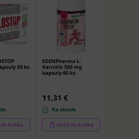
LOSTOP
EDENPharma L-
psuly 60 ks
Karnitín 500 mg
kapsuly 60 ks
11,31 €
ade
Na sklade
ť do košíka
Vložiť do košíka