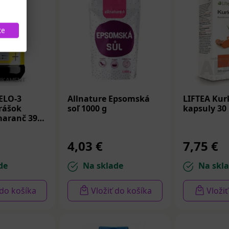
te
ELO-3
Allnature Epsomská
LIFTEA Ku
rášok
soľ 1000 g
kapsuly 30
maranč 390
4,03 €
7,75 €
de
Na sklade
Na skl
 do košíka
Vložiť do košíka
Vloži