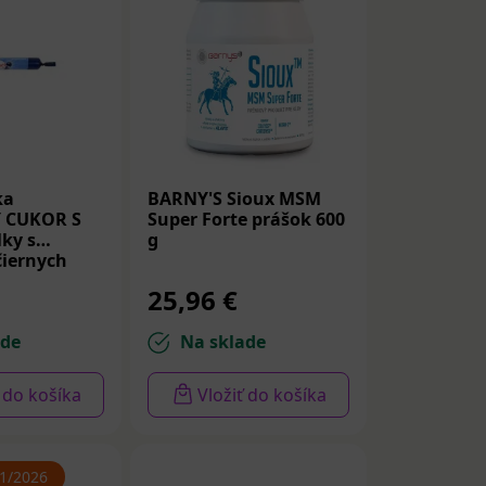
ka
BARNY'S Sioux MSM
 CUKOR S
Super Forte prášok 600
lky s
g
čiernych
25,96 €
ade
Na sklade
ť do košíka
Vložiť do košíka
11/2026