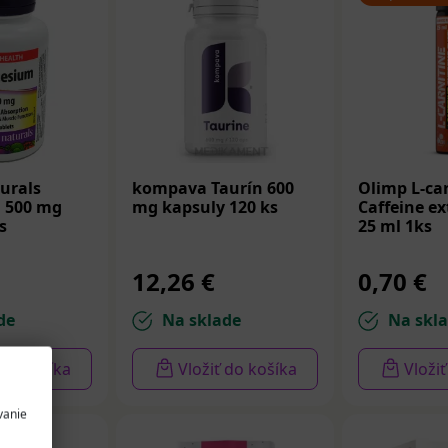
urals
kompava Taurín 600
Olimp L-car
 500 mg
mg kapsuly 120 ks
Caffeine e
s
25 ml 1ks
12,26 €
0,70 €
de
Na sklade
Na skl
 do košíka
Vložiť do košíka
Vloži
vanie