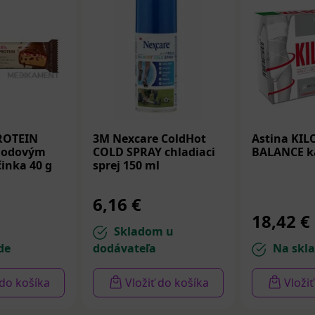
ROTEIN
3M Nexcare ColdHot
Astina KI
hodovým
COLD SPRAY chladiaci
BALANCE ka
inka 40 g
sprej 150 ml
6,16 €
18,42 €
Skladom u
de
dodávateľa
Na skl
 do košíka
Vložiť do košíka
Vloži