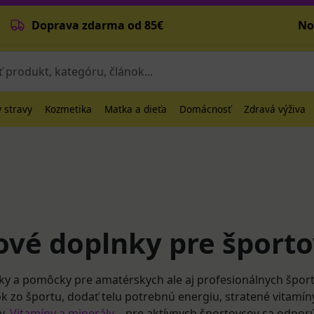
Doprava zdarma od 85€
No
 stravy
Kozmetika
Matka a dieťa
Domácnosť
Zdravá výživa
ové doplnky pre šport
ky a pomôcky pre amatérskych ale aj profesionálnych špo
tok zo športu, dodať telu potrebnú energiu, stratené vitamín
y.
Vitamíny a minerály
– pre aktívnych športovcov sa odpor