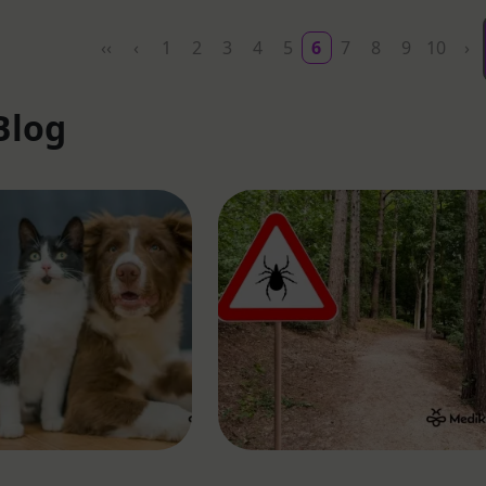
‹‹
‹
1
2
3
4
5
6
7
8
9
10
›
Blog