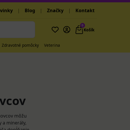
vinky
|
Blog
|
Značky
|
Kontakt
0
Košík
Zdravotné pomôcky
Veterina
ovcov
rtovcov môžu
y a minerály,
úča dopĺňanie