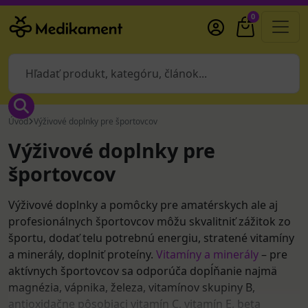
0
Úvod
Výživové doplnky pre športovcov
Výživové doplnky pre
športovcov
Výživové doplnky a pomôcky pre amatérskych ale aj
profesionálnych športovcov môžu skvalitniť zážitok zo
športu, dodať telu potrebnú energiu, stratené vitamíny
a minerály, doplniť proteíny.
Vitamíny a minerály
– pre
aktívnych športovcov sa odporúča dopĺňanie najmä
magnézia, vápnika, železa, vitamínov skupiny B,
antioxidačne pôsobiaci vitamín C, vitamín E, beta