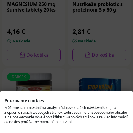
MAGNESIUM 250 mg
Nutrikaša probiotic s
šumivé tablety 20 ks
proteínom 3 x 60 g
4,16 €
2,81 €
Na sklade
Na sklade
Do košíka
Do košíka
DARČEK
Používame cookies
Môžeme ich umiestniť na analýzu údajov o našich návštevníkoch, na
zlepšenie našich webových stránok, zobrazovanie prispôsobeného obsahu
a na poskytovanie skvelého zážitku z webových stránok. Pre viac informácií
o cookies používame otvorené nastavenia.