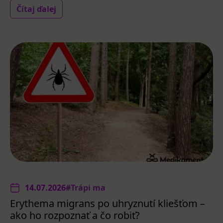
Čítaj ďalej
14.07.2026
#Trápi ma
Erythema migrans po uhryznutí kliešťom –
ako ho rozpoznať a čo robiť?