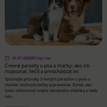
31.07.2026
#Trápi ma
Črevné parazity u psa a mačky: ako ich
rozpoznať, liečiť a predchádzať im
Spoznajte príznaky črevných parazitov u psov a
mačiek, možnosti liečby aj prevencie. Zistite, ako
často odčervovať svojho domáceho miláčika a kedy
nav...