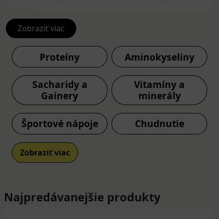
karotén.
Nezabúdame ani na
Zobraziť viac
kĺbovú výživu
, športovci sú
ohrozenejší na opotrebovanie kĺbov, vazív a šliach.
Mnoho ľudí športuje aj kvôli zmene hmotnosti,
Proteíny
Aminokyseliny
produkty na
chudnutie
môžu priaznivo ovplyvňovať
pokles hmotnosti.
Sacharidy a
Vitamíny a
Gainery
minerály
Pre profesionálnych ale aj rekreačných športovcov sú
určené rôzne doplnky na zlepšenie fyzickej výkonnosti,
dlhšiu výdrž, rýchlejšiu regenerácie ale aj podporu
Športové nápoje
Chudnutie
mobility tela a zníženia rizika bolesti kĺbov. Vybrať si
môžete z rôznych
športových nápojov
(predtréningové,
Zobraziť viac
regeneračné, energetické,nápoje vhodné počas
tréningu, gélové alebo iontové) s komplexným
zložením, ponúkame aj
proteíny
,
kreatíny a anabolizéry
,
sacharidy a gainery
a
aminokyseliny
.
Najpredávanejšie produkty