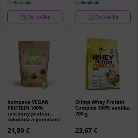
Na sklade
Na sklade
Do košíka
Do košíka
kompava VEGAN
Olimp Whey Protein
PROTEIN 100%
Complex 100% vanilka
rastlinný proteín
700 g
čokoláda a pomaranč
525 g
21,80 €
23,67 €