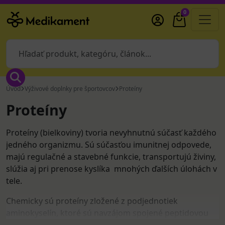
0
Úvod
Výživové doplnky pre športovcov
Proteíny
Proteíny
Proteíny (bielkoviny) tvoria nevyhnutnú súčasť každého
jedného organizmu. Sú súčasťou imunitnej odpovede,
majú regulačné a stavebné funkcie, transportujú živiny,
slúžia aj pri prenose kyslíka mnohých ďalších úlohách v
tele.
Chemicky sú proteíny zložené z podjednotiek
aminokyselín, ktoré sú navzájom spojené peptidovou