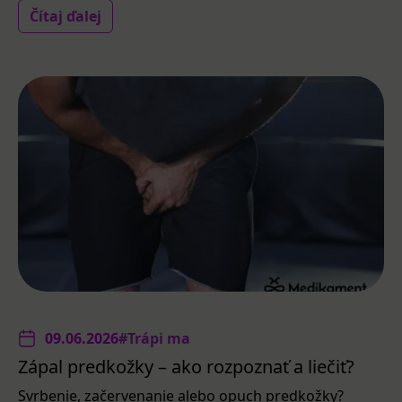
Čítaj ďalej
09.06.2026
#Trápi ma
Zápal predkožky – ako rozpoznať a liečiť?
Svrbenie, začervenanie alebo opuch predkožky?