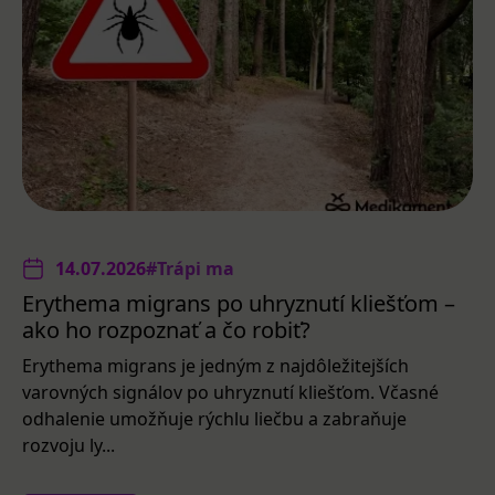
14.07.2026
#Trápi ma
Erythema migrans po uhryznutí kliešťom –
ako ho rozpoznať a čo robiť?
Erythema migrans je jedným z najdôležitejších
varovných signálov po uhryznutí kliešťom. Včasné
odhalenie umožňuje rýchlu liečbu a zabraňuje
rozvoju ly...