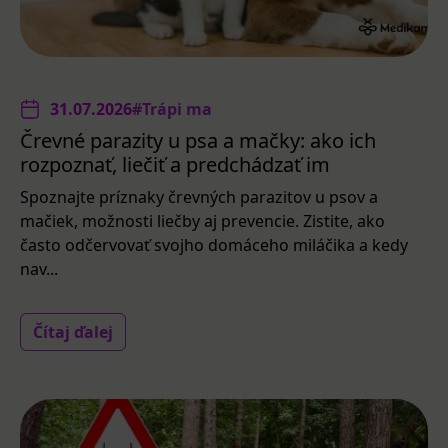
31.07.2026
#Trápi ma
Črevné parazity u psa a mačky: ako ich
rozpoznať, liečiť a predchádzať im
Spoznajte príznaky črevných parazitov u psov a
mačiek, možnosti liečby aj prevencie. Zistite, ako
často odčervovať svojho domáceho miláčika a kedy
nav...
Čítaj ďalej