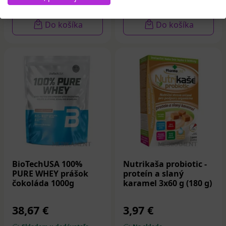
Na sklade
Na sklade
Do košíka
Do košíka
BioTechUSA 100%
Nutrikaša probiotic -
PURE WHEY prášok
proteín a slaný
čokoláda 1000g
karamel 3x60 g (180 g)
38,67 €
3,97 €