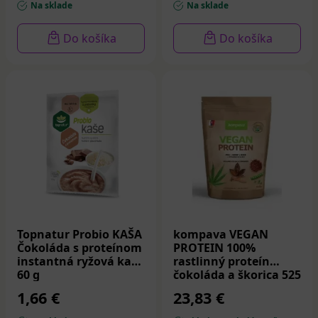
Na sklade
Na sklade
Do košíka
Do košíka
Topnatur Probio KAŠA
kompava VEGAN
Čokoláda s proteínom
PROTEIN 100%
instantná ryžová kaša
rastlinný proteín
60 g
čokoláda a škorica 525
g
1,66 €
23,83 €