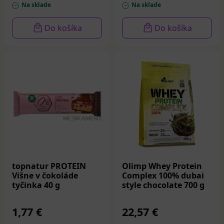
Na sklade
Na sklade
Do košíka
Do košíka
topnatur PROTEIN
Olimp Whey Protein
Višne v čokoláde
Complex 100% dubai
tyčinka 40 g
style chocolate 700 g
1,77 €
22,57 €