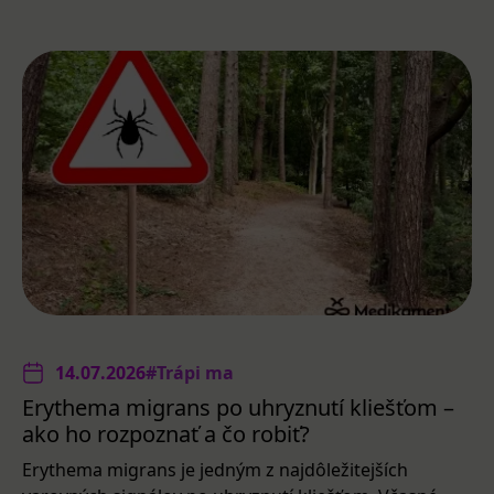
14.07.2026
#Trápi ma
Erythema migrans po uhryznutí kliešťom –
ako ho rozpoznať a čo robiť?
Erythema migrans je jedným z najdôležitejších