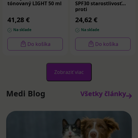
tónovaný LIGHT 50 ml
SPF30 starostlivosť
proti
nedokonalostiam 40
41,28 €
24,62 €
ml
Na sklade
Na sklade
Do košíka
Do košíka
Zobraziť viac
Medi Blog
Všetky články