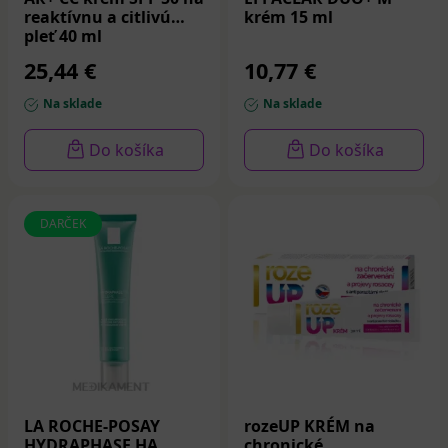
reaktívnu a citlivú
krém 15 ml
pleť 40 ml
25,44 €
10,77 €
Na sklade
Na sklade
Do košíka
Do košíka
DARČEK
LA ROCHE-POSAY
rozeUP KRÉM na
HYDRAPHASE HA
chronické