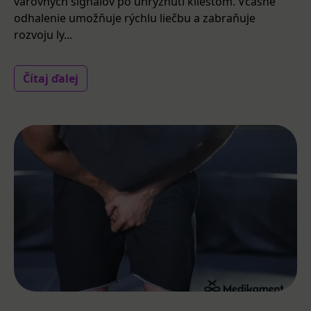
varovných signálov po uhryznutí kliešťom. Včasné
odhalenie umožňuje rýchlu liečbu a zabraňuje
rozvoju ly...
Čítaj ďalej