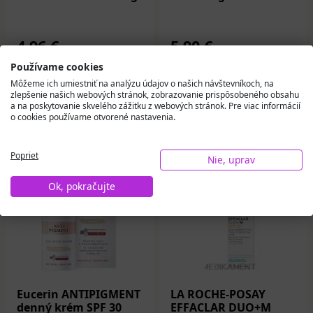
4,96 €
5,90 €
Používame cookies
Na sklade
Skladom u dodávateľa
Môžeme ich umiestniť na analýzu údajov o našich návštevníkoch, na
zlepšenie našich webových stránok, zobrazovanie prispôsobeného obsahu
Do košíka
Do košíka
a na poskytovanie skvelého zážitku z webových stránok. Pre viac informácií
o cookies používame otvorené nastavenia.
Poprieť
Nie, uprav
Ok, pokračujte
Eucerin ANTIPIGMENT
LA ROCHE-POSAY
denný krém SPF 30
EFFACLAR DUO+M