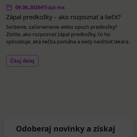
09.06.2026
#Trápi ma
Zápal predkožky – ako rozpoznať a liečiť?
Svrbenie, začervenanie alebo opuch predkožky?
Zistite, ako rozpoznať zápal predkožky, čo ho
spôsobuje, aká liečba pomáha a kedy navštíviť lekára.
Čítaj ďalej
Odoberaj novinky a získaj