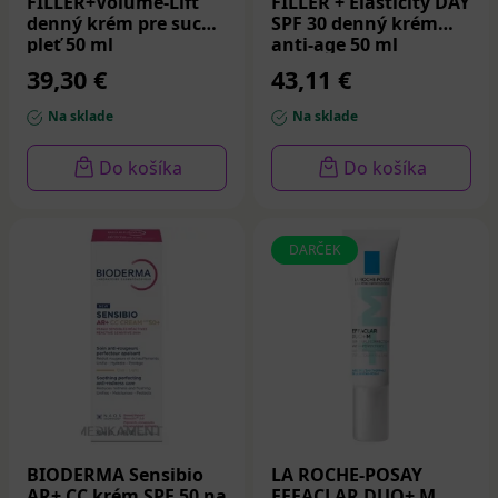
FILLER+Volume-Lift
FILLER + Elasticity DAY
denný krém pre suchú
SPF 30 denný krém
pleť 50 ml
anti-age 50 ml
39,30 €
43,11 €
Na sklade
Na sklade
Do košíka
Do košíka
DARČEK
BIODERMA Sensibio
LA ROCHE-POSAY
AR+ CC krém SPF 50 na
EFFACLAR DUO+ M