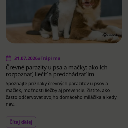
31.07.2026
#Trápi ma
Črevné parazity u psa a mačky: ako ich
rozpoznať, liečiť a predchádzať im
Spoznajte príznaky črevných parazitov u psov a
mačiek, možnosti liečby aj prevencie. Zistite, ako
často odčervovať svojho domáceho miláčika a kedy
nav...
Čítaj ďalej