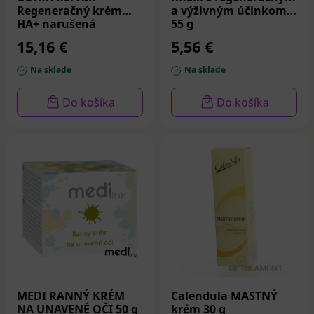
Regeneračný krém
a výživným účinkom
HA+ narušená
55 g
pokožka 40 ml
15,16 €
5,56 €
Na sklade
Na sklade
Do košíka
Do košíka
MEDI RANNÝ KRÉM
Calendula MASTNÝ
NA UNAVENÉ OČI 50 g
krém 30 g