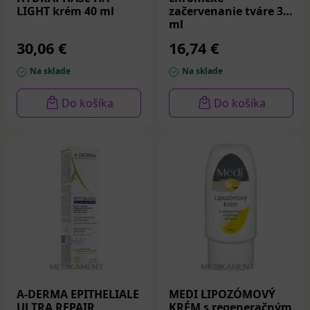
LIGHT krém 40 ml
začervenanie tváre 30
ml
30,06 €
16,74 €
Na sklade
Na sklade
Do košíka
Do košíka
A-DERMA EPITHELIALE
MEDI LIPOZÓMOVÝ
ULTRA REPAIR
KRÉM s regeneračným