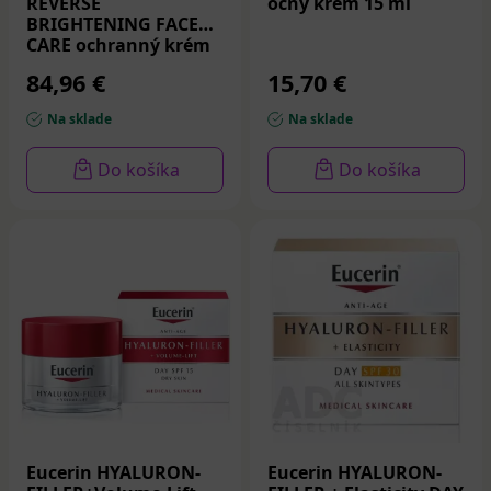
REVERSE
očný krém 15 ml
BRIGHTENING FACE
CARE ochranný krém
50 ml
84,96 €
15,70 €
Na sklade
Na sklade
Do košíka
Do košíka
Eucerin HYALURON-
Eucerin HYALURON-