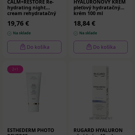
CALM+RESTORE Re-
HYALURÓNOVÝ KRÉM
hydrating night
pleťový hydratačný
cream rehydratačný
krém 100 ml
nočný krém 50 ml
19,76 €
18,84 €
Na sklade
Na sklade
Do košíka
Do košíka
2+1
ESTHEDERM PHOTO
RUGARD HYALURON