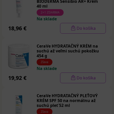
BIODERMA Sensibio AR+ Krém
40 ml
2+1 ZDARMA
Na sklade
18,96 €
Do košíka
CeraVe HYDRATAČNÝ KRÉM na
suchú až veľmi suchú pokožku
454 g
Zľava
Na sklade
19,92 €
Do košíka
CeraVe HYDRATAČNÝ PLEŤOVÝ
KRÉM SPF 50 na normálnu až
suchú pleť 52 ml
Zľava